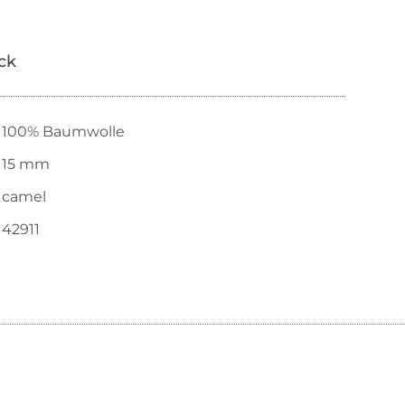
ick
100% Baumwolle
15 mm
camel
42911