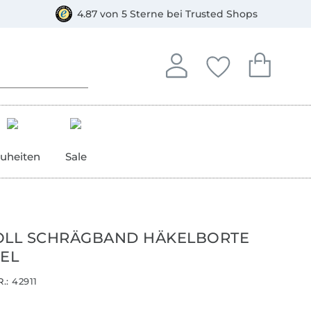
orkasse
4.87 von 5 Sterne bei Trusted Shops
In deinem Konto anmelden o
Du hast keine Artike
Du hast kein
Anmelden
Deine Favorite
Dein W
uheiten
Sale
LL SCHRÄGBAND HÄKELBORTE
MEL
.:
42911