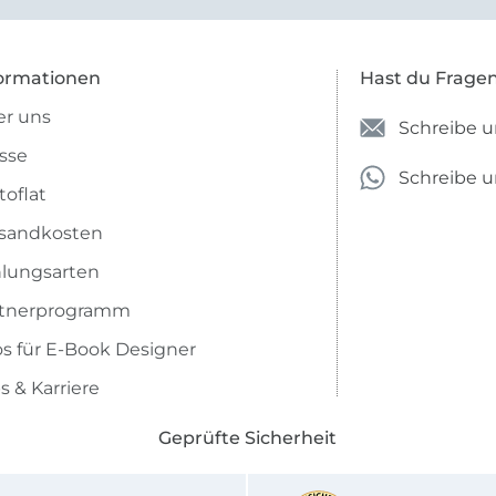
ormationen
Hast du Frage
r uns
Schreibe u
sse
Schreibe 
toflat
sandkosten
lungsarten
rtnerprogramm
os für E-Book Designer
s & Karriere
Geprüfte Sicherheit