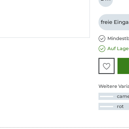
freie Eing
Mindestb
Auf Lage
Weitere Vari
came
rot