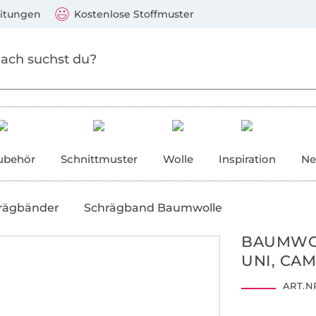
Zum Hauptinhalt springen
Weiter zur Suche
)
Visa, Mastercard, PayPal, Giropay, Kauf auf Rechnung, V
eitungen
Kostenlose Stoffmuster
ubehör
Schnittmuster
Wolle
Inspiration
Ne
rägbänder
Schrägband Baumwolle
BAUMWO
UNI, CA
ART.NR