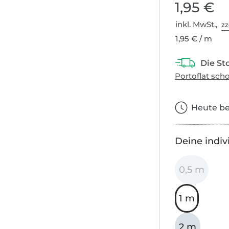
1,95 €
inkl. MwSt.,
zz
1,95 € / m
Heute bes
Deine indiv
0,5 m
1 m
2 m