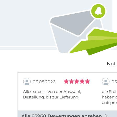
Note
06.08.2026
06
Alles super - von der Auswahl,
die Stof
Bestellung, bis zur Lieferung!
haben g
entspre
werde w
auch di
Alle 82968 Bewertungen ansehen