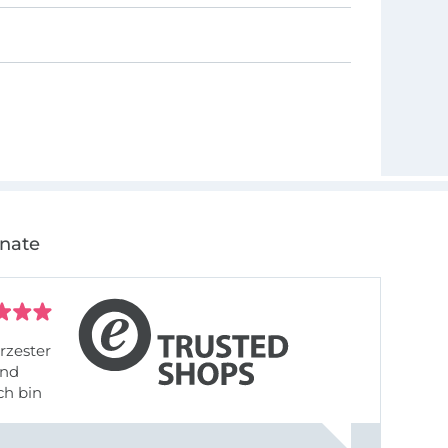
onate
rzester
ch bin