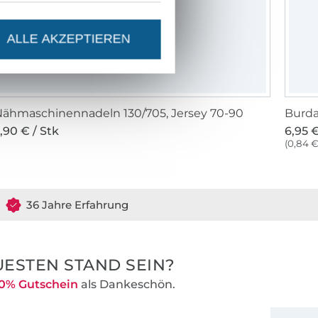
ALLE AKZEPTIEREN
ähmaschinennadeln 130/705, Jersey 70-90
Burda
,90 € / Stk
6,95 €
(0,84 €
36 Jahre Erfahrung
ESTEN STAND SEIN?
0% Gutschein
als Dankeschön.