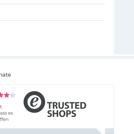
nate
t.
ass es
offen
gestreift
rt, dass