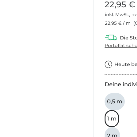
22,95 €
inkl. MwSt.,
zz
22,95 € / m
(G
Heute bes
Deine indiv
0,5 m
1 m
2 m