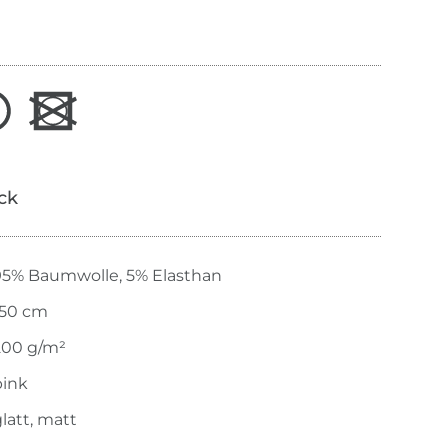
ick
95% Baumwolle, 5% Elasthan
150 cm
200 g/m²
pink
latt, matt