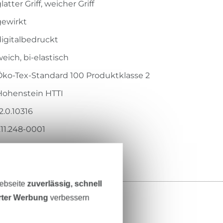
latter Griff, weicher Griff
gewirkt
digitalbedruckt
eich, bi-elastisch
Öko-Tex-Standard 100 Produktklasse 2
Hohenstein HTTI
2.0.10316
211.248-0001
Webseite
zuverlässig, schnell
erter Werbung
verbessern