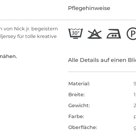
Pflegehinweise
n von Nick jr. begeistern
jersey für tolle kreative
rnähen.
Alle Details auf einen Bl
Material:
Breite:
Gewicht:
Farbe:
Oberfläche:
g