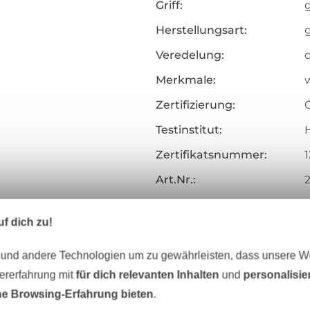
Griff:
g
Herstellungsart:
Veredelung:
Merkmale:
w
Zertifizierung:
Testinstitut:
Zertifikatsnummer:
1
Art.Nr.:
Hersteller-Kontaktdaten
f dich zu!
 und andere Technologien um zu gewährleisten, dass unsere 
zererfahrung mit
für dich relevanten Inhalten
und
personalisi
Unser Tipp: Das passt dazu
e Browsing-Erfahrung bieten
.