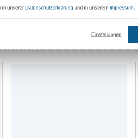
u in unserer
Datenschutzerklärung
und in unserem
Impressum
.
Einstellungen
arne
Applikationen
Nähzubehör
S