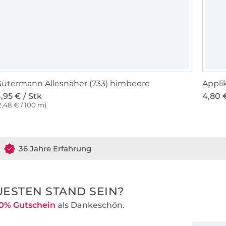
ütermann Allesnäher (733) himbeere
Appli
,95 € / Stk
4,80 €
2,48 € / 100 m)
36 Jahre Erfahrung
ESTEN STAND SEIN?
0% Gutschein
als Dankeschön.