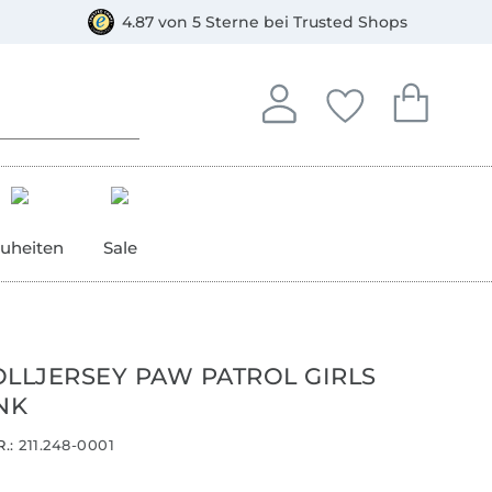
orkasse
4.87 von 5 Sterne bei Trusted Shops
In deinem Konto anmelden o
Du hast keine Artike
Du hast kein
Anmelden
Deine Favorite
Dein W
uheiten
Sale
LJERSEY PAW PATROL GIRLS
NK
.:
211.248-0001