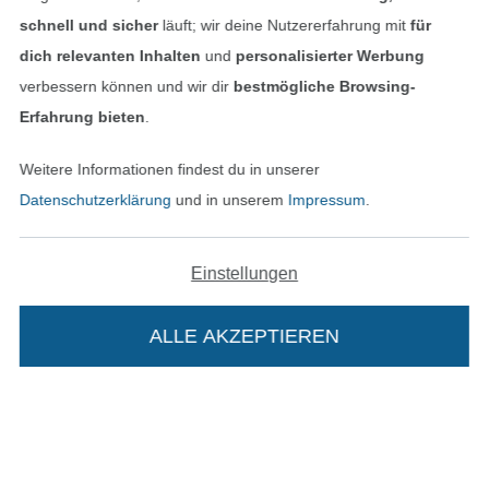
Informationen
schnell und sicher
läuft; wir deine Nutzererfahrung mit
für
dich relevanten Inhalten
und
personalisierter Werbung
verbessern können und wir dir
bestmögliche Browsing-
Erfahrung bieten
.
Hast du Fragen?
Weitere Informationen findest du in unserer
Datenschutzerklärung
und in unserem
Impressum
.
Schreibe uns per E-Mail
Schreibe uns auf WhatsApp
Einstellungen
ALLE AKZEPTIEREN
Geprüfte Sicherheit