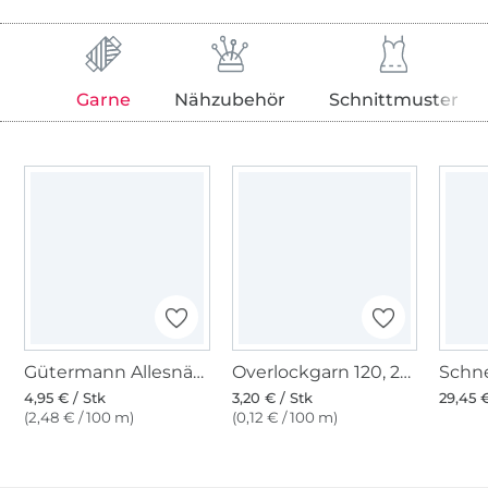
Garne
Nähzubehör
Schnittmuster
Gütermann Allesnäher (473) altrosa
Overlockgarn 120, 2740 m, altrosa
4,95 € / Stk
3,20 € / Stk
29,45 €
(2,48 € / 100 m)
(0,12 € / 100 m)
Über 1.8 Millionen Meter Stoff versandfertig