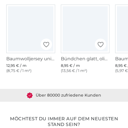
Baumwolljersey uni, olivgrün
Bündchen glatt, olivgrün
12,95 € / m
8,95 € / m
8,95 €
(8,75 € / 1 m²)
(13,56 € / 1 m²)
(5,97 €
Über 1.8 Millionen Meter Stoff versandfertig
Über 80000 zufriedene Kunden
36 Jahre Erfahrung
MÖCHTEST DU IMMER AUF DEM NEUESTEN
STAND SEIN?