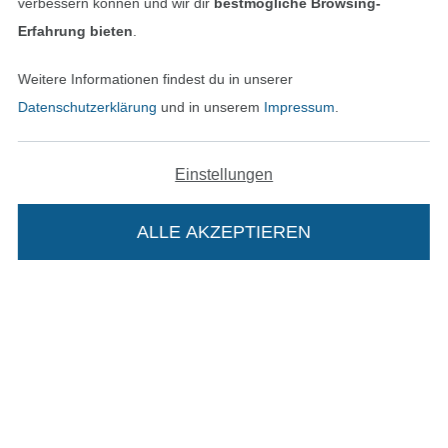
verbessern können und wir dir
bestmögliche Browsing-
Erfahrung bieten
.
Widerrufsrecht
Weitere Informationen findest du in unserer
Kontakt
Datenschutzerklärung
und in unserem
Impressum
.
Bestellung widerrufen
Einstellungen
Finde mehr Inspiration
ALLE AKZEPTIEREN
Die Stoffe Hemmers Portoflat:
Beschreibung: