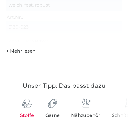
weich, fest, robust
Art.Nr.:
5130-023
Hersteller-Kontaktdaten
Unser Tipp: Das passt dazu
Stoffe
Garne
Nähzubehör
Schnit