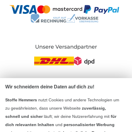
Unsere Versandpartner
In den deutschen Shop wechseln (aktuell gewählt
Wir schneidern deine Daten auf dich zu!
Impressum
Stoffe Hemmers
nutzt Cookies und andere Technologien um
zu gewährleisten, dass unsere Webseite
zuverlässig,
AGB
schnell und sicher
läuft; wir deine Nutzererfahrung mit
für
dich relevanten Inhalten
und
personalisierter Werbung
Datenschutz