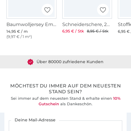
Baumwolljersey Emma gestreift, altflieder
Schneiderschere, 25 cm
6,95 € / Stk
8,95 € / Stk
14,95 € / m
6,95 € 
(9,97 € / 1 m²)
Über 1.8 Millionen Meter Stoff versandfertig
Über 80000 zufriedene Kunden
36 Jahre Erfahrung
MÖCHTEST DU IMMER AUF DEM NEUESTEN
STAND SEIN?
Sei immer auf dem neuesten Stand & erhalte einen
10%
Gutschein
als Dankeschön.
Für den Stoffe Hemmers Newsletter anmelden
Deine Mail-Adresse