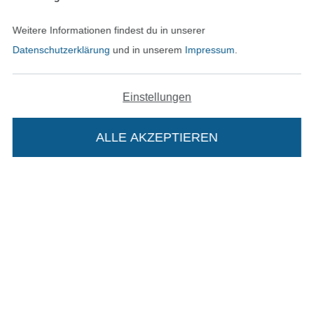
Weitere Informationen findest du in unserer
Datenschutzerklärung
und in unserem
Impressum
.
Unsere Versandpartner
Einstellungen
ALLE AKZEPTIEREN
In den deutschen Shop wechseln (aktuell gewählt
Impressum
AGB
Die Stoffe Hemmers Portoflat:
Datenschutz
Beschreibung:
Widerrufsrecht
Beim Kauf der Portoflat bekommst du sechs