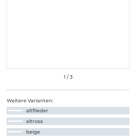
Weitere Varianten:
altflieder
altrosa
beige