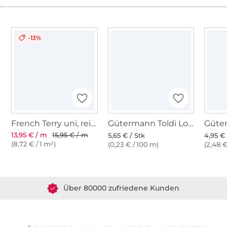
-13%
French Terry uni, reinweiss
Gütermann Toldi Lock weiss
13,95 € / m
15,95 € / m
5,65 € / Stk
4,95 € 
(8,72 € / 1 m²)
(0,23 € / 100 m)
(2,48 €
Über 1.8 Millionen Meter Stoff versandfertig
Über 80000 zufriedene Kunden
36 Jahre Erfahrung