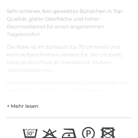
Sehr schönes, fein-gewebtes Bündchen in Top-
Qualität, glatte Oberfläche und hoher
Baumwollanteil für einen angenehmen
Tragekomfort.
Die Ware ist im Schlauch (ca. 70 cm breit) und
kann aufgeschnitten werden (ca. 140 cm breit) .
Ideal als Abschluss an Sweatshirts, Mützen,
Jogginghosen etc.
Durch die Breite gut geeignet zum beziehen von
verschiedenen Polstern (z.B. Wohnwagen).