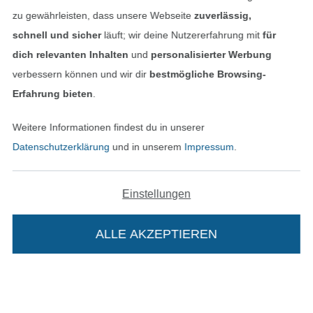
zu gewährleisten, dass unsere Webseite
zuverlässig,
Bezahlen mit
schnell und sicher
läuft; wir deine Nutzererfahrung mit
für
dich relevanten Inhalten
und
personalisierter Werbung
verbessern können und wir dir
bestmögliche Browsing-
Erfahrung bieten
.
Weitere Informationen findest du in unserer
Datenschutzerklärung
und in unserem
Impressum
.
Unsere Versandpartner
Einstellungen
ALLE AKZEPTIEREN
In den deutschen Shop wechseln (aktuell gewählt
Impressum