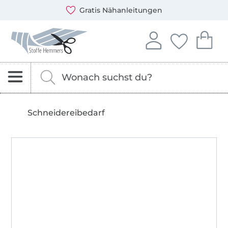
Öffnet ein neues Fenster
Du kannst bei uns mit folgenden Zahlungsarten zahlen: 
Unsere Versandpartner sind: DHL und DPD
Gratis Nähanleitungen
Stoffe Hemmers – Stoffe, Schnittmuster & Nähzubehör
In deinem Konto anme
Du hast keine 
Du hast 
Anmelden
Deine Fav
Dei
Nach Stoffen, Kurzwaren und Schnittmustern s
Gib hier deinen Suchbegriff ein.
Schneidereibedarf