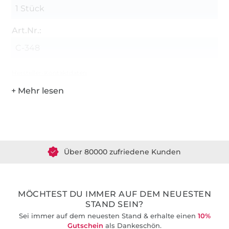
1 Stück
Art.Nr.:
C-348
Hersteller-Kontaktdaten
Über 1.8 Millionen Meter Stoff versandfertig
Über 80000 zufriedene Kunden
36 Jahre Erfahrung
MÖCHTEST DU IMMER AUF DEM NEUESTEN
STAND SEIN?
Sei immer auf dem neuesten Stand & erhalte einen
10%
Gutschein
als Dankeschön.