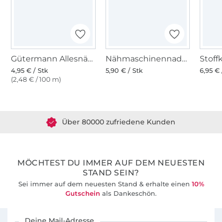
Gütermann Allesnäher (662) altrose
Nähmaschinennadeln 130/705, Jersey 70-90
4,95 € / Stk
5,90 € / Stk
6,95 € 
(2,48 € / 100 m)
Über 1.8 Millionen Meter Stoff versandfertig
Über 80000 zufriedene Kunden
36 Jahre Erfahrung
MÖCHTEST DU IMMER AUF DEM NEUESTEN
STAND SEIN?
Sei immer auf dem neuesten Stand & erhalte einen
10%
Gutschein
als Dankeschön.
Für den Stoffe Hemmers Newsletter anmelden
Deine Mail-Adresse