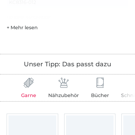
KC8316-012
Hersteller-Kontaktdaten
Unser Tipp: Das passt dazu
Garne
Nähzubehör
Bücher
Schni