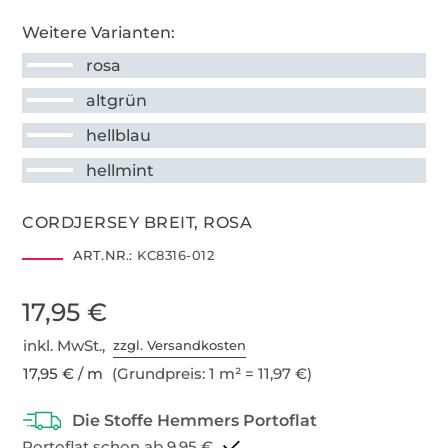
Weitere Varianten:
rosa
altgrün
hellblau
hellmint
CORDJERSEY BREIT, ROSA
ART.NR.:
KC8316-012
17,95 €
inkl. MwSt.,
zzgl. Versandkosten
17,95 € / m
(Grundpreis: 1 m² = 11,97 €)
Portoflat schon ab 9,95 €