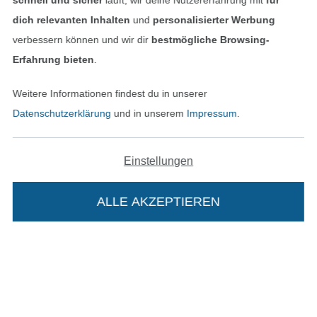
schnell und sicher
läuft; wir deine Nutzererfahrung mit
für
dich relevanten Inhalten
und
personalisierter Werbung
verbessern können und wir dir
bestmögliche Browsing-
Unsere Versandpartner
Erfahrung bieten
.
Weitere Informationen findest du in unserer
Datenschutzerklärung
und in unserem
Impressum
.
In den deutschen Shop wechseln (aktuell gewählt
Einstellungen
Impressum
ALLE AKZEPTIEREN
AGB
Datenschutz
Widerrufsrecht
Die Stoffe Hemmers Portoflat:
Kontakt