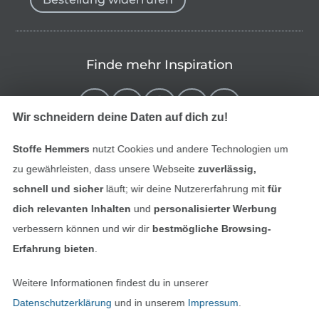
Finde mehr Inspiration
Wir schneidern deine Daten auf dich zu!
Stoffe Hemmers
nutzt Cookies und andere Technologien um
zu gewährleisten, dass unsere Webseite
zuverlässig,
schnell und sicher
läuft; wir deine Nutzererfahrung mit
für
dich relevanten Inhalten
und
personalisierter Werbung
verbessern können und wir dir
bestmögliche Browsing-
In den niederländischen Sh
In den französisch
Nederlands
Français
Erfahrung bieten
.
(France)
Weitere Informationen findest du in unserer
Deutsch
Datenschutzerklärung
und in unserem
Impressum
.
Alle Preise inkl. der gesetzl. MwSt.