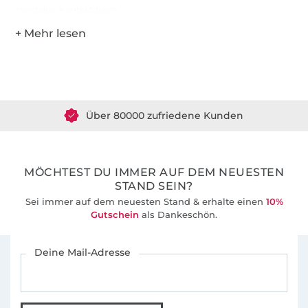
Hersteller-Kontaktdaten
Über 1.8 Millionen Meter Stoff versandfertig
Über 80000 zufriedene Kunden
36 Jahre Erfahrung
MÖCHTEST DU IMMER AUF DEM NEUESTEN
STAND SEIN?
Sei immer auf dem neuesten Stand & erhalte einen
10%
Gutschein
als Dankeschön.
Für den Stoffe Hemmers Newsletter anmelden
Deine Mail-Adresse