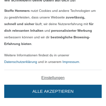
Wir schneidern deine Daten auf dich zu!
Stoffe Hemmers
nutzt Cookies und andere Technologien um
zu gewährleisten, dass unsere Webseite
zuverlässig,
schnell und sicher
läuft; wir deine Nutzererfahrung mit
für
dich relevanten Inhalten
und
personalisierter Werbung
verbessern können und wir dir
bestmögliche Browsing-
Erfahrung bieten
.
In den niederländischen Sh
In den französisch
Nederlands
Français
Weitere Informationen findest du in unserer
(France)
Datenschutzerklärung
und in unserem
Impressum
.
Deutsch
Alle Preise inkl. der gesetzl. MwSt.
Die durchgestrichenen Preise entsprechen dem
Einstellungen
bisherigen Preis bei Stoffe Hemmers.
ALLE AKZEPTIEREN
In deinen Warenkorb