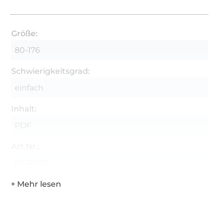
Größe:
80-176
Schwierigkeitsgrad:
einfach
Inhalt:
PDF
Art.Nr.:
BT-P1012