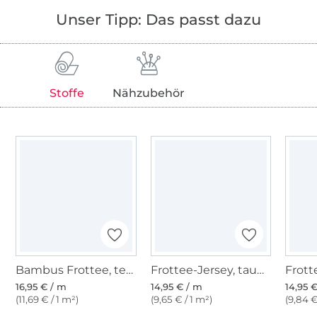
Unser Tipp: Das passt dazu
Stoffe
Nähzubehör
Bambus Frottee, terracotta
Frottee-Jersey, taubenblau
16,95 € / m
14,95 € / m
14,95 
(11,69 € / 1 m²)
(9,65 € / 1 m²)
(9,84 €