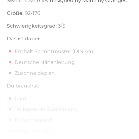
Sweatjacke Riley
designed by Made by Oranges
Größe:
92-176
Schwierigkeitsgrad:
3/5
Das ist dabei:
Enthält Schnittmuster (DIN A4)
Deutsche Nähanleitung
Zuschneideplan
Du brauchst:
Garn
Teilbaren Reißverschluss
Bündchenstoff
Vlieseline H200