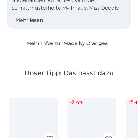
Niederlanden. Wir entwickeln die
Schnittmusterhefte My Image, Miss Doodle
und B-Trendy.
Desweiteren bieten wir Einzelschnittmuster
als PDF in den Landessprachen Deutsch,
Mehr Infos zu "Made by Oranges"
Englisch, Niederländisch und Französisch an!
Unser Tipp: Das passt dazu
-9%
-1