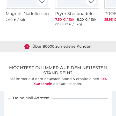
Magnet-Nadelkissen
Prym Stecknadeln mit Griff
7,50 € / Stk
8,20 € / Stk
25,95 €
7,60 € / Stk
(750,00 € / 1 kg)
Über 1.8 Millionen Meter Stoff versandfertig
Über 80000 zufriedene Kunden
36 Jahre Erfahrung
MÖCHTEST DU IMMER AUF DEM NEUESTEN
STAND SEIN?
Sei immer auf dem neuesten Stand & erhalte einen
10%
Gutschein
als Dankeschön.
Für den Stoffe Hemmers Newsletter anmelden
Deine Mail-Adresse