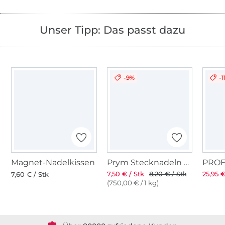
Unser Tipp: Das passt dazu
-9%
-1
Magnet-Nadelkissen
Prym Stecknadeln mit Griff
7,50 € / Stk
8,20 € / Stk
25,95 €
7,60 € / Stk
(750,00 € / 1 kg)
Über 1.8 Millionen Meter Stoff versandfertig
Über 80000 zufriedene Kunden