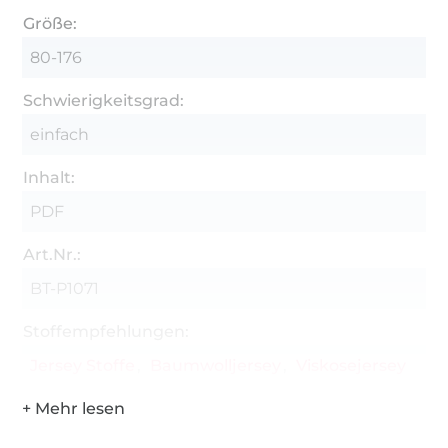
Größe:
80-176
Schwierigkeitsgrad:
einfach
Inhalt:
PDF
Art.Nr.:
BT-P1071
Stoffempfehlungen:
Jersey Stoffe
Baumwolljersey
Viskosejersey