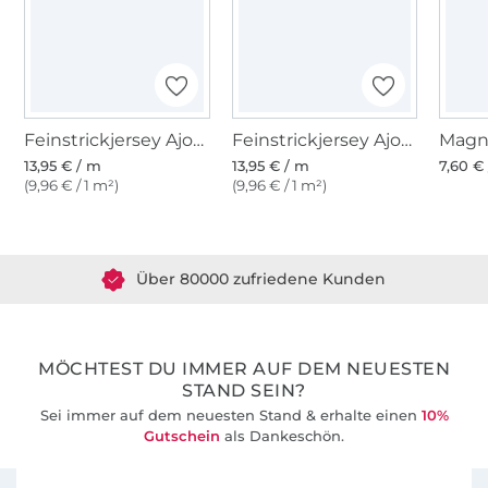
Feinstrickjersey Ajour, hellbeige meliert
Feinstrickjersey Ajour, pastellrosa
Magn
13,95 € / m
13,95 € / m
7,60 € 
(9,96 € / 1 m²)
(9,96 € / 1 m²)
Über 1.8 Millionen Meter Stoff versandfertig
Über 80000 zufriedene Kunden
36 Jahre Erfahrung
MÖCHTEST DU IMMER AUF DEM NEUESTEN
STAND SEIN?
Sei immer auf dem neuesten Stand & erhalte einen
10%
Gutschein
als Dankeschön.
Für den Stoffe Hemmers Newsletter anmelden