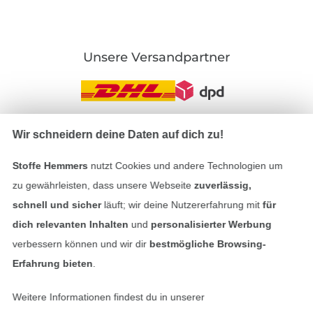
Unsere Versandpartner
Wir schneidern deine Daten auf dich zu!
In den deutschen Shop wechseln (aktuell gewählt
Stoffe Hemmers
nutzt Cookies und andere Technologien um
Impressum
zu gewährleisten, dass unsere Webseite
zuverlässig,
schnell und sicher
läuft; wir deine Nutzererfahrung mit
für
AGB
dich relevanten Inhalten
und
personalisierter Werbung
verbessern können und wir dir
bestmögliche Browsing-
Datenschutz
Erfahrung bieten
.
Widerrufsrecht
Weitere Informationen findest du in unserer