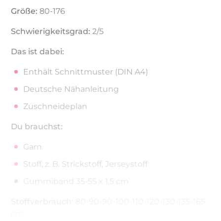
Größe:
80-176
Schwierigkeitsgrad:
2/5
Das ist dabei:
Enthält Schnittmuster (DIN A4)
Deutsche Nähanleitung
Zuschneideplan
Du brauchst:
Garn
Stoff, z. B. Strickstoff, Jerseystoff
Gummiband 35-55 x 1,5 cm
Stoffverbrauch:
80-90-90-100-110-120-130-135-165
cm