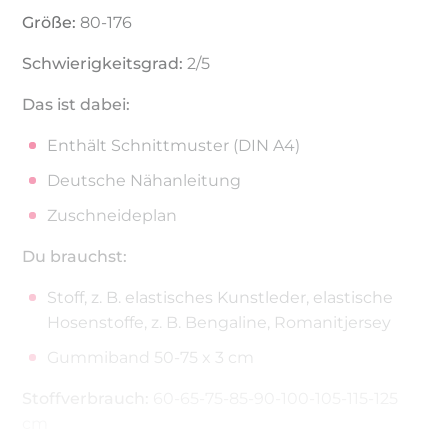
Größe:
80-176
Schwierigkeitsgrad:
2/5
Das ist dabei:
Enthält Schnittmuster (DIN A4)
Deutsche Nähanleitung
Zuschneideplan
Du brauchst:
Stoff, z. B. elastisches Kunstleder, elastische
Hosenstoffe, z. B. Bengaline, Romanitjersey
Gummiband 50-75 x 3 cm
Stoffverbrauch:
60-65-75-85-90-100-105-115-125
cm