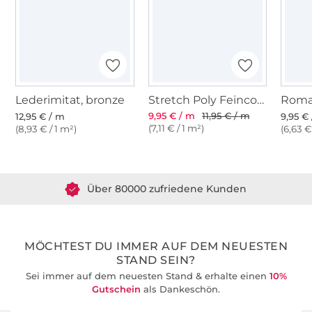
Lederimitat, bronze
Stretch Poly Feincord, dunkelbraun
9,95 € / m
11,95 € / m
12,95 € / m
9,95 €
(7,11 € / 1 m²)
(8,93 € / 1 m²)
(6,63 €
Über 1.8 Millionen Meter Stoff versandfertig
Über 80000 zufriedene Kunden
36 Jahre Erfahrung
MÖCHTEST DU IMMER AUF DEM NEUESTEN
STAND SEIN?
Sei immer auf dem neuesten Stand & erhalte einen
10%
Gutschein
als Dankeschön.