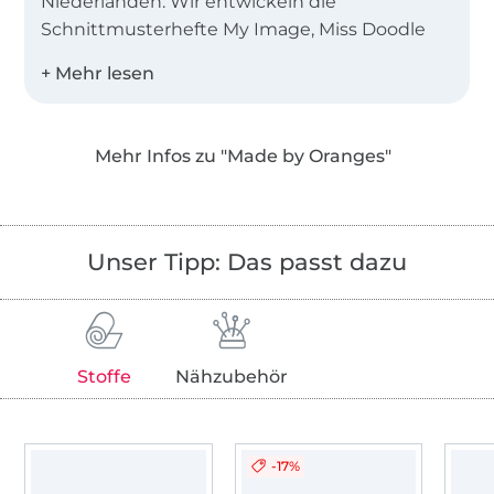
Niederlanden. Wir entwickeln die
Schnittmusterhefte My Image, Miss Doodle
und B-Trendy.
Desweiteren bieten wir Einzelschnittmuster
als PDF in den Landessprachen Deutsch,
Mehr Infos zu "Made by Oranges"
Englisch, Niederländisch und Französisch an!
Unser Tipp: Das passt dazu
Stoffe
Nähzubehör
-17%