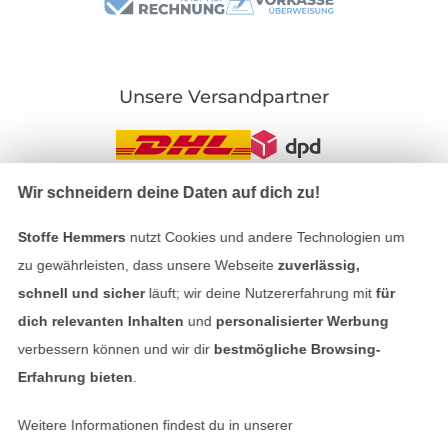
Unsere Versandpartner
Wir schneidern deine Daten auf dich zu!
In den deutschen Shop wechseln (aktuell gewählt
Stoffe Hemmers
nutzt Cookies und andere Technologien um
zu gewährleisten, dass unsere Webseite
zuverlässig,
Impressum
schnell und sicher
läuft; wir deine Nutzererfahrung mit
für
dich relevanten Inhalten
und
personalisierter Werbung
AGB
verbessern können und wir dir
bestmögliche Browsing-
Datenschutz
Erfahrung bieten
.
Widerrufsrecht
Weitere Informationen findest du in unserer