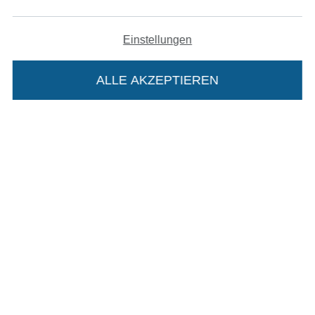
Impressum
Einstellungen
AGB
ALLE AKZEPTIEREN
In deinen Warenkorb
Datenschutz
Widerrufsrecht
Kontakt
Bestellung widerrufen
Finde mehr Inspiration