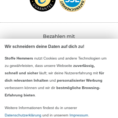
Bezahlen mit
Wir schneidern deine Daten auf dich zu!
Stoffe Hemmers
nutzt Cookies und andere Technologien um
zu gewährleisten, dass unsere Webseite
zuverlässig,
schnell und sicher
läuft; wir deine Nutzererfahrung mit
für
dich relevanten Inhalten
und
personalisierter Werbung
Unsere Versandpartner
verbessern können und wir dir
bestmögliche Browsing-
Erfahrung bieten
.
Weitere Informationen findest du in unserer
Datenschutzerklärung
und in unserem
Impressum
.
In den deutschen Shop wechseln (aktuell gewählt