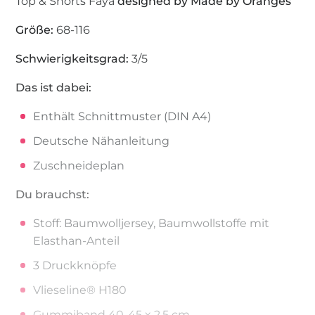
Top & Shorts Faya
designed by Made by Oranges
Größe:
68-116
Schwierigkeitsgrad:
3/5
Das ist dabei:
Enthält Schnittmuster (DIN A4)
Deutsche Nähanleitung
Zuschneideplan
Du brauchst:
Stoff: Baumwolljersey, Baumwollstoffe mit
Elasthan-Anteil
3 Druckknöpfe
Vlieseline® H180
Gummiband 40-45 x 2,5 cm