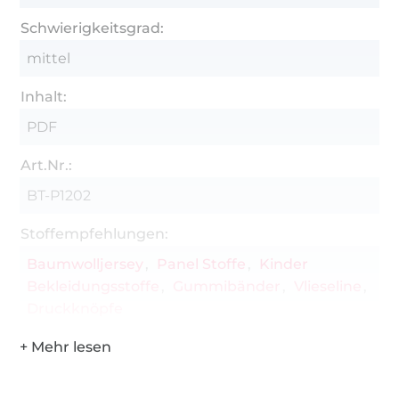
Schwierigkeitsgrad:
mittel
Inhalt:
PDF
Art.Nr.:
BT-P1202
Stoffempfehlungen:
Baumwolljersey
Panel Stoffe
Kinder
Bekleidungsstoffe
Gummibänder
Vlieseline
Druckknöpfe