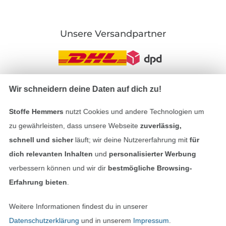
Unsere Versandpartner
Wir schneidern deine Daten auf dich zu!
In den deutschen Shop wechseln (aktuell gewählt
Stoffe Hemmers
nutzt Cookies und andere Technologien um
Impressum
zu gewährleisten, dass unsere Webseite
zuverlässig,
schnell und sicher
läuft; wir deine Nutzererfahrung mit
für
AGB
dich relevanten Inhalten
und
personalisierter Werbung
verbessern können und wir dir
bestmögliche Browsing-
Datenschutz
Erfahrung bieten
.
Widerrufsrecht
Weitere Informationen findest du in unserer
Kontakt
Datenschutzerklärung
und in unserem
Impressum
.