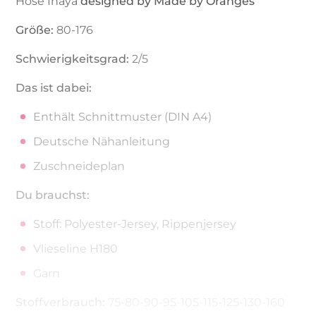
Hose Inaya
designed by Made by Oranges
Größe:
80-176
Schwierigkeitsgrad:
2/5
Das ist dabei:
Enthält Schnittmuster (DIN A4)
Deutsche Nähanleitung
Zuschneideplan
Du brauchst:
Stoff: Polyester-Jersey, Rippenjersey
Vlieseline H180
Garn
Stoffverbrauch:
75-80-90-95-105-115-125-130-160