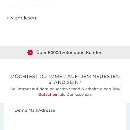
Jersey
French Terry
Über 1.8 Millionen Meter Stoff versandfertig
Über 80000 zufriedene Kunden
36 Jahre Erfahrung
MÖCHTEST DU IMMER AUF DEM NEUESTEN
STAND SEIN?
Sei immer auf dem neuesten Stand & erhalte einen
10%
Gutschein
als Dankeschön.
Für den Stoffe Hemmers Newsletter anmelden
Deine Mail-Adresse