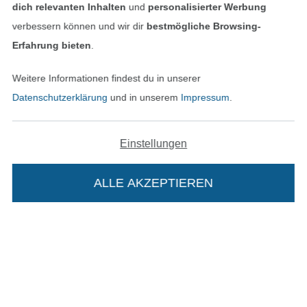
Unsere Versandpartner
dich relevanten Inhalten
und
personalisierter Werbung
verbessern können und wir dir
bestmögliche Browsing-
Erfahrung bieten
.
Weitere Informationen findest du in unserer
In den deutschen Shop wechseln (aktuell gewählt
Datenschutzerklärung
und in unserem
Impressum
.
Impressum
Einstellungen
AGB
ALLE AKZEPTIEREN
In deinen Warenkorb
Datenschutz
Widerrufsrecht
Kontakt
Bestellung widerrufen