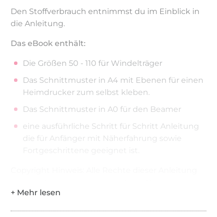
Den Stoffverbrauch entnimmst du im Einblick in
die Anleitung.
Das eBook enthält:
Die Größen 50 - 110 für Windelträger
Das Schnittmuster in A4 mit Ebenen für einen
Heimdrucker zum selbst kleben.
Das Schnittmuster in A0 für den Beamer
eine ausführliche Schritt für Schritt Anleitung
die für Anfänger mit Näherfahrung sowie
Fortgeschrittene geeignet ist.
Copyright Hinweis: Alle Rechte dieser Anleitung
und des Schnittes liegen bei Karin Reisecker von
Ba.binaa Patterns. Es ist erlaubt mit
Gewerbelizenz Einzelstücke nach diesem Schnitt