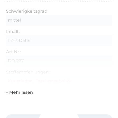
Schwierigkeitsgrad:
mittel
Inhalt:
1 ZIP-Datei
Art.Nr.:
DD-267
Stoffempfehlungen:
Kunstleder
Taschenzubehör