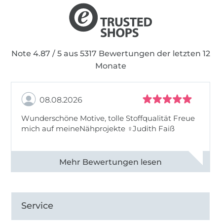
und gerade deshalb auch gut sitzen.
Mir wurde einmal von einer meiner
Kundinnen gesagt: Deine Mode ist ein
Note 4.87 / 5 aus 5317 Bewertungen der letzten 12
positives Lebensgefühl zum Anziehen!
Monate
Und nun ermögliche ich mit dieser
Homepage Hobbyschneiderinnen sich ihr
08.08.2026
ganz eigenes positives Lebensgefühl zu
Wunderschöne Motive, tolle Stoffqualität Freue
verwirklichen!
mich auf meineNähprojekte ♀Judith Faiß
Viel Spaß dabei
Alle 82990 Bewertungen ansehen
Bettina Dongowski
Service