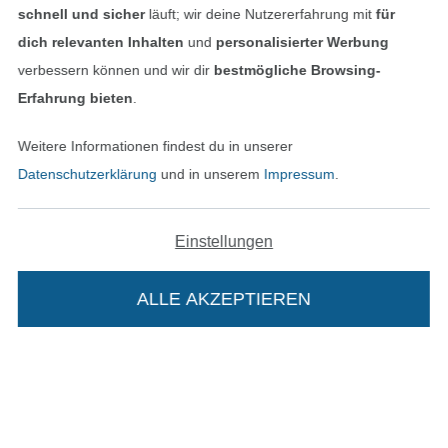
schnell und sicher
läuft; wir deine Nutzererfahrung mit
für
Impressum
dich relevanten Inhalten
und
personalisierter Werbung
verbessern können und wir dir
bestmögliche Browsing-
AGB
Erfahrung bieten
.
Datenschutz
Weitere Informationen findest du in unserer
Datenschutzerklärung
und in unserem
Impressum
.
Widerrufsrecht
Kontakt
Einstellungen
Bestellung widerrufen
ALLE AKZEPTIEREN
In deinen Warenkorb
Finde mehr Inspiration