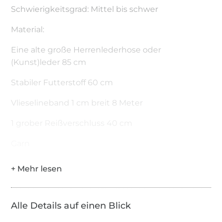
Schwierigkeitsgrad: Mittel bis schwer
Material:
Eine alte große Herrenlederhose oder
(Kunst)leder 85 cm
Stabiler Futterstoff 60 cm
Vlieselineband 1 cm breit 8 Meter
1 grober Reißverschluss 40 cm
Garn
Alle Details auf einen Blick