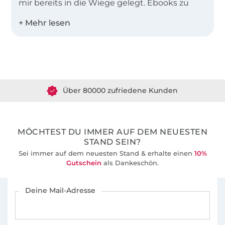
mir bereits in die Wiege gelegt. Ebooks zu
erstellen ist für mich kein Job, sondern
Leidenschaft.
Meine Ebooks sind vor allem Anfängertauglich
Über 1.8 Millionen Meter Stoff versandfertig
und in zwei Worten zu beschreiben:
sportlich-
schick
.
Über 80000 zufriedene Kunden
36 Jahre Erfahrung
MÖCHTEST DU IMMER AUF DEM NEUESTEN
STAND SEIN?
Sei immer auf dem neuesten Stand & erhalte einen
10%
Gutschein
als Dankeschön.
Für den Stoffe Hemmers Newsletter anmelden
Deine Mail-Adresse