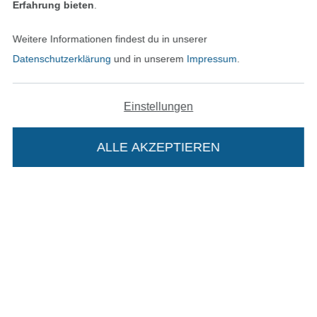
Unsere Versandpartner
Erfahrung bieten
.
Weitere Informationen findest du in unserer
Datenschutzerklärung
und in unserem
Impressum
.
In den deutschen Shop wechseln (aktuell gewählt
Einstellungen
Impressum
ALLE AKZEPTIEREN
In deinen Warenkorb
AGB
Datenschutz
Widerrufsrecht
Kontakt
Bestellung widerrufen