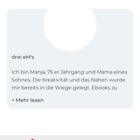
drei eM's
Ich bin Manja, 75 er Jahrgang und Mama eines
Sohnes. Die Kreativität und das Nähen wurde
mir bereits in die Wiege gelegt. Ebooks zu
erstellen ist für mich kein Job, sondern
Leidenschaft.
Meine Ebooks sind vor allem Anfängertauglich
Über 1.8 Millionen Meter Stoff versandfertig
und in zwei Worten zu beschreiben:
sportlich-
schick
.
Über 80000 zufriedene Kunden