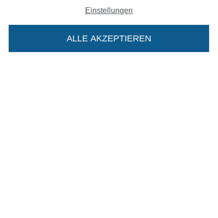
Impressum
Einstellungen
AGB
ALLE AKZEPTIEREN
In deinen Warenkorb
Datenschutz
Widerrufsrecht
Kontakt
Bestellung widerrufen
Finde mehr Inspiration