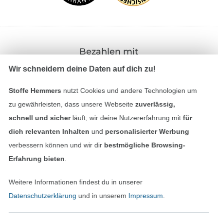
Bezahlen mit
Wir schneidern deine Daten auf dich zu!
Stoffe Hemmers
nutzt Cookies und andere Technologien um
zu gewährleisten, dass unsere Webseite
zuverlässig,
schnell und sicher
läuft; wir deine Nutzererfahrung mit
für
dich relevanten Inhalten
und
personalisierter Werbung
Unsere Versandpartner
verbessern können und wir dir
bestmögliche Browsing-
Erfahrung bieten
.
Weitere Informationen findest du in unserer
Datenschutzerklärung
und in unserem
Impressum
.
In den deutschen Shop wechseln (aktuell gewählt