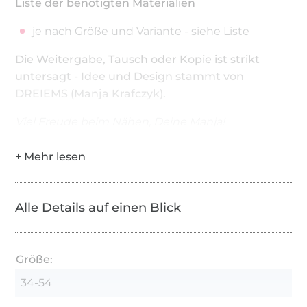
Liste der benötigten Materialien
je nach Größe und Variante - siehe Liste
Die Weitergabe, Tausch oder Kopie ist strikt
untersagt - Idee und Design stammt von
DREIEMS (Manja Krafczyk).
Viel Freude beim Nähen, Deine Manja!
Alle Details auf einen Blick
Größe:
34-54