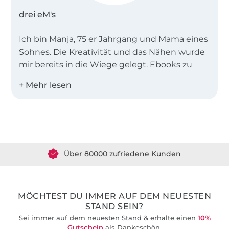
drei eM's
Ich bin Manja, 75 er Jahrgang und Mama eines
Sohnes. Die Kreativität und das Nähen wurde
mir bereits in die Wiege gelegt. Ebooks zu
erstellen ist für mich kein Job, sondern
Leidenschaft.
Meine Ebooks sind vor allem Anfängertauglich
Über 1.8 Millionen Meter Stoff versandfertig
und in zwei Worten zu beschreiben:
sportlich-
schick
.
Über 80000 zufriedene Kunden
36 Jahre Erfahrung
MÖCHTEST DU IMMER AUF DEM NEUESTEN
STAND SEIN?
Sei immer auf dem neuesten Stand & erhalte einen
10%
Gutschein
als Dankeschön.