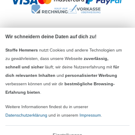
Wir schneidern deine Daten auf dich zu!
Unsere Versandpartner
Stoffe Hemmers
nutzt Cookies und andere Technologien um
zu gewährleisten, dass unsere Webseite
zuverlässig,
schnell und sicher
läuft; wir deine Nutzererfahrung mit
für
dich relevanten Inhalten
und
personalisierter Werbung
In den deutschen Shop wechseln (aktuell gewählt
verbessern können und wir dir
bestmögliche Browsing-
Impressum
Erfahrung bieten
.
AGB
Weitere Informationen findest du in unserer
Datenschutzerklärung
und in unserem
Impressum
.
Datenschutz