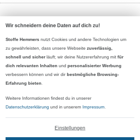
Bezahlen mit
Wir schneidern deine Daten auf dich zu!
Stoffe Hemmers
nutzt Cookies und andere Technologien um
zu gewährleisten, dass unsere Webseite
zuverlässig,
schnell und sicher
läuft; wir deine Nutzererfahrung mit
für
dich relevanten Inhalten
und
personalisierter Werbung
Unsere Versandpartner
verbessern können und wir dir
bestmögliche Browsing-
Erfahrung bieten
.
Weitere Informationen findest du in unserer
Datenschutzerklärung
und in unserem
Impressum
.
In den deutschen Shop wechseln (aktuell gewählt
Einstellungen
Impressum