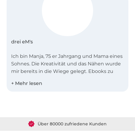
drei eM's
Ich bin Manja, 75 er Jahrgang und Mama eines
Sohnes. Die Kreativität und das Nähen wurde
mir bereits in die Wiege gelegt. Ebooks zu
erstellen ist für mich kein Job, sondern
Leidenschaft.
Meine Ebooks sind vor allem Anfängertauglich
Über 1.8 Millionen Meter Stoff versandfertig
und in zwei Worten zu beschreiben:
sportlich-
schick
.
Über 80000 zufriedene Kunden
36 Jahre Erfahrung