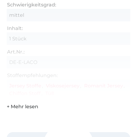
Schwierigkeitsgrad:
mittel
Inhalt:
1 Stück
Art.Nr.:
DE-E-LACO
Stoffempfehlungen:
Jersey Stoffe
Viskosejersey
Romanit Jersey
Chiffon Stoff
Tüll