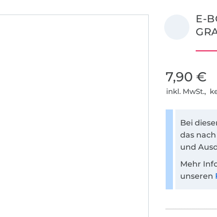
E-B
GRA
7,90 €
inkl. MwSt., 
Bei dies
das nach
und Ausd
Mehr Inf
unseren