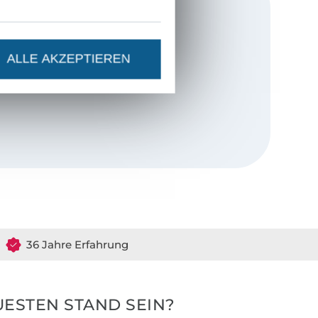
ines Sohnes.
ereits in die
ALLE AKZEPTIEREN
mich kein Job,
lich und in
ick
.
36 Jahre Erfahrung
ESTEN STAND SEIN?