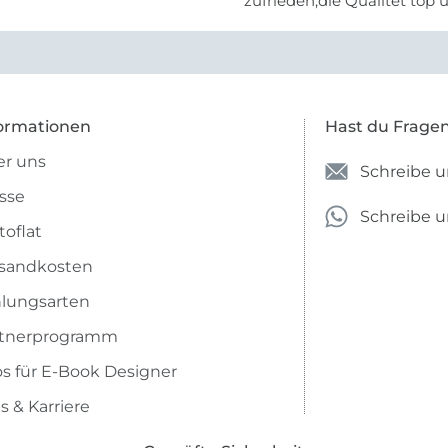
zufrieden,die Qualitet top 
Farben stimmen zu.
ormationen
Hast du Frage
r uns
Schreibe u
sse
Schreibe 
toflat
sandkosten
lungsarten
rtnerprogramm
os für E-Book Designer
s & Karriere