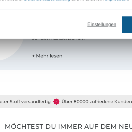
drei eM's
Ich bin Manja, 75 er Jahrgang und Mama e
Die Kreativität und das Nähen wurde mir b
Einstellungen
Wiege gelegt. Ebooks zu erstellen ist für 
sondern Leidenschaft.
Meine Ebooks sind vor allem Anfängertaug
zwei Worten zu beschreiben:
sportlich-sch
eter Stoff versandfertig
Über 80000 zufriedene Kunden
MÖCHTEST DU IMMER AUF DEM NEU