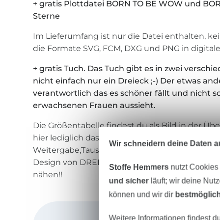
+ gratis Plottdatei BORN TO BE WOW und BOR
Sterne
Im Lieferumfang ist nur die Datei enthalten, kein
die Formate SVG, FCM, DXG und PNG in digitaler
+ gratis Tuch. Das Tuch gibt es in zwei versch
nicht einfach nur ein Dreieck ;-) Der etwas and
verantwortlich das es schöner fällt und nicht so
erwachsenen Frauen aussieht.
Die Größentabelle findest du als Bild in der Üb
hier lediglich das eBook, keinen fertiges Kleidu
Wir schneidern deine Daten au
Weitergabe,Tausch oder Kopie des eBooks ist n
Design von DREIEMS(Manja Krafczyk). Ich wüns
Stoffe Hemmers
nutzt Cookies
nähen!!
und sicher
läuft; wir deine Nut
können und wir dir
bestmöglich
Weitere Informationen findest d