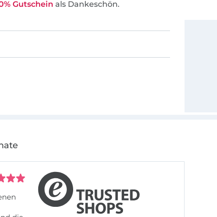
0% Gutschein
als Dankeschön.
nate
denen