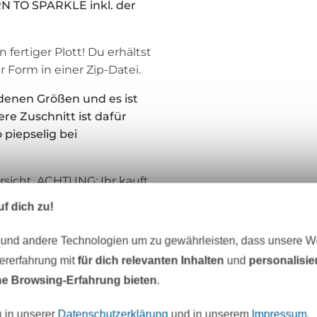
N TO SPARKLE inkl. der
 fertiger Plott! Du erhältst
 Form in einer Zip-Datei.
iedenen Größen und es ist
ere Zuschnitt ist dafür
 piepselig bei
ersicht. ACHTUNG: Ihr kauft
ngsstück. Die
f dich zu!
icht gestattet. Idee und
che euch viel Freude beim
 und andere Technologien um zu gewährleisten, dass unsere 
zererfahrung mit
für dich relevanten Inhalten
und
personalisi
e Browsing-Erfahrung bieten
.
u in unserer
Datenschutzerklärung
und in unserem
Impressum
.