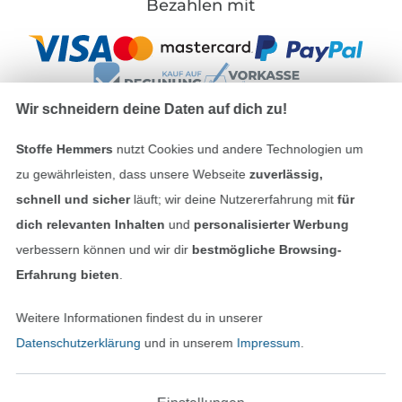
Bezahlen mit
Wir schneidern deine Daten auf dich zu!
Stoffe Hemmers
nutzt Cookies und andere Technologien um
Unsere Versandpartner
zu gewährleisten, dass unsere Webseite
zuverlässig,
schnell und sicher
läuft; wir deine Nutzererfahrung mit
für
dich relevanten Inhalten
und
personalisierter Werbung
verbessern können und wir dir
bestmögliche Browsing-
Erfahrung bieten
.
In den deutschen Shop wechseln (aktuell gewählt
Weitere Informationen findest du in unserer
Impressum
Datenschutzerklärung
und in unserem
Impressum
.
AGB