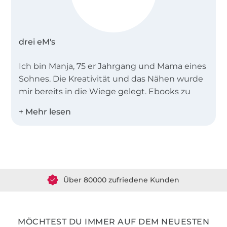
drei eM's
Ich bin Manja, 75 er Jahrgang und Mama eines
Sohnes. Die Kreativität und das Nähen wurde
mir bereits in die Wiege gelegt. Ebooks zu
erstellen ist für mich kein Job, sondern
Leidenschaft.
Meine Ebooks sind vor allem Anfängertauglich
Über 1.8 Millionen Meter Stoff versandfertig
und in zwei Worten zu beschreiben:
sportlich-
schick
.
Über 80000 zufriedene Kunden
36 Jahre Erfahrung
MÖCHTEST DU IMMER AUF DEM NEUESTEN