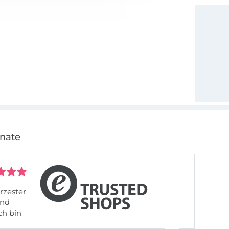
onate
rzester
ch bin