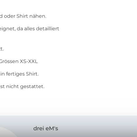
d oder Shirt nähen.
net, da alles detailliert
t.
 Grössen XS-XXL
n fertiges Shirt.
t nicht gestattet.
drei eM's