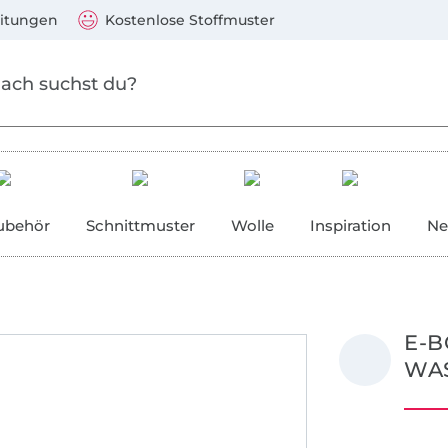
Zum Hauptinhalt springen
Weiter zur Suche
)
Visa, Mastercard, PayPal, Giropay, Kauf auf Rechnung, V
eitungen
Kostenlose Stoffmuster
ubehör
Schnittmuster
Wolle
Inspiration
Ne
E-B
WAS