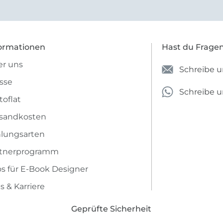
e Firma empfehlen.
ormationen
Hast du Frage
r uns
Schreibe u
sse
Schreibe 
toflat
sandkosten
lungsarten
rtnerprogramm
os für E-Book Designer
s & Karriere
Geprüfte Sicherheit