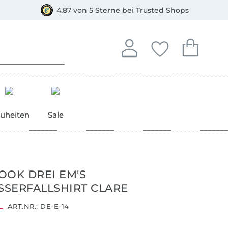
orkasse
4.87 von 5 Sterne bei Trusted Shops
In deinem Konto anmelden o
Du hast keine Artike
Du hast kein
Anmelden
Deine Favorite
Dein W
uheiten
Sale
OOK DREI EM'S
SERFALLSHIRT CLARE
ART.NR.:
DE-E-14