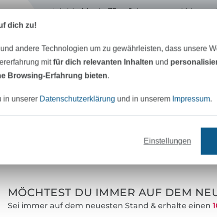
Ich bin Manja, 75 er Jahrgang und Mama e
Die Kreativität und das Nähen wurde mir b
f dich zu!
Wiege gelegt. Ebooks zu erstellen ist für 
sondern Leidenschaft.
 und andere Technologien um zu gewährleisten, dass unsere 
zererfahrung mit
für dich relevanten Inhalten
und
personalisi
Meine Ebooks sind vor allem Anfängertaug
e Browsing-Erfahrung bieten
.
zwei Worten zu beschreiben:
sportlich-sch
u in unserer
Datenschutzerklärung
und in unserem
Impressum
.
Einstellungen
eter Stoff versandfertig
Über 80000 zufriedene Kunden
MÖCHTEST DU IMMER AUF DEM NEU
Sei immer auf dem neuesten Stand & erhalte einen
1