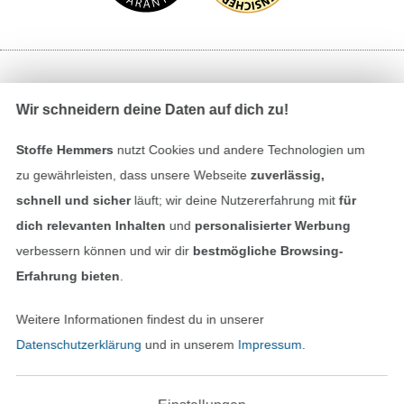
Bezahlen mit
Wir schneidern deine Daten auf dich zu!
Stoffe Hemmers
nutzt Cookies und andere Technologien um
zu gewährleisten, dass unsere Webseite
zuverlässig,
schnell und sicher
läuft; wir deine Nutzererfahrung mit
für
dich relevanten Inhalten
und
personalisierter Werbung
verbessern können und wir dir
bestmögliche Browsing-
Unsere Versandpartner
Erfahrung bieten
.
Weitere Informationen findest du in unserer
Datenschutzerklärung
und in unserem
Impressum
.
In den deutschen Shop wechseln (aktuell gewählt