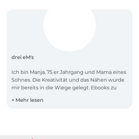
drei eM's
Ich bin Manja, 75 er Jahrgang und Mama eines
Sohnes. Die Kreativität und das Nähen wurde
mir bereits in die Wiege gelegt. Ebooks zu
erstellen ist für mich kein Job, sondern
Leidenschaft.
Meine Ebooks sind vor allem Anfängertauglich
Über 1.8 Millionen Meter Stoff versandfertig
und in zwei Worten zu beschreiben:
sportlich-
schick
.
Über 80000 zufriedene Kunden