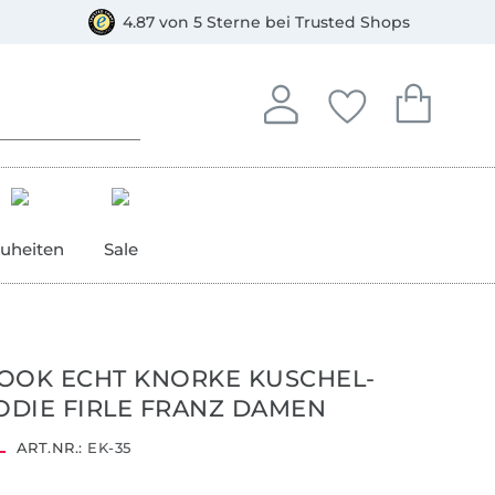
orkasse
4.87 von 5 Sterne bei Trusted Shops
In deinem Konto anmelden o
Du hast keine Artike
Du hast kein
Anmelden
Deine Favorite
Dein W
uheiten
Sale
OOK ECHT KNORKE KUSCHEL-
DIE FIRLE FRANZ DAMEN
ART.NR.:
EK-35