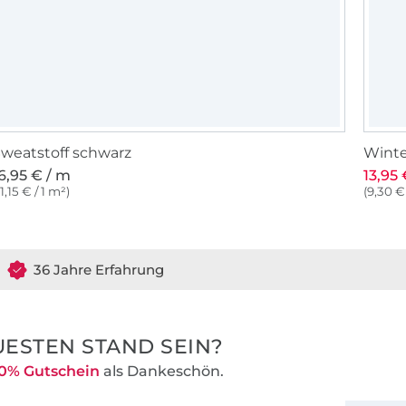
weatstoff schwarz
Winte
6,95 € / m
13,95 
11,15 € / 1 m²)
(9,30 € 
36 Jahre Erfahrung
ESTEN STAND SEIN?
0% Gutschein
als Dankeschön.