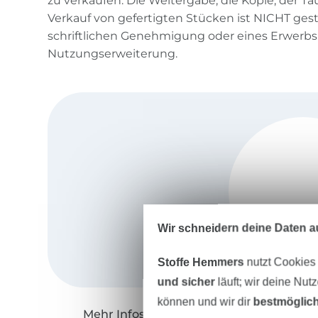
zu verkaufen. Die Weitergabe, die Kopie, der T
Verkauf von gefertigten Stücken ist NICHT gest
schriftlichen Genehmigung oder eines Erwerbs
Nutzungserweiterung.
Wir schneidern deine Daten au
Stoffe Hemmers
nutzt Cookies
und sicher
läuft; wir deine Nut
können und wir dir
bestmöglich
Mehr Infos zu "echt Knorke"