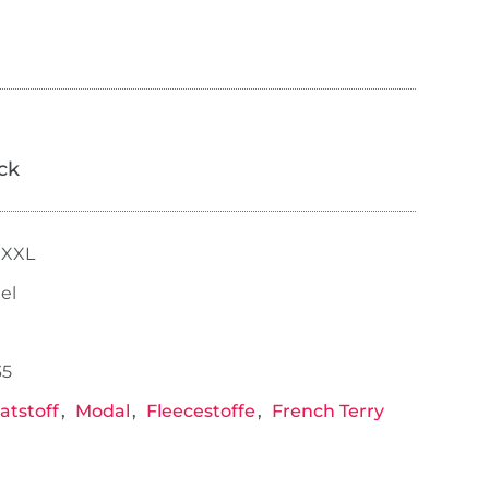
ick
 XXL
el
35
atstoff
Modal
Fleecestoffe
French Terry