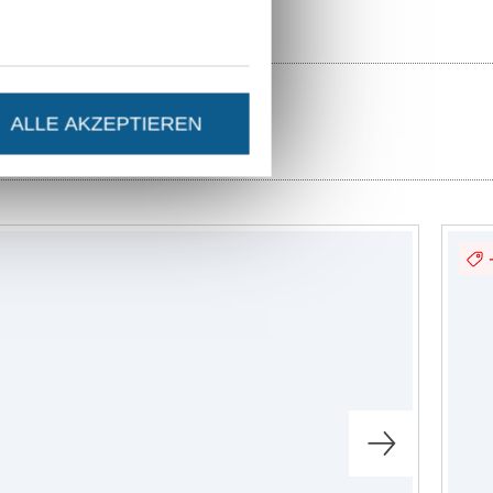
hnieken
"Knorke-
ALLE AKZEPTIEREN