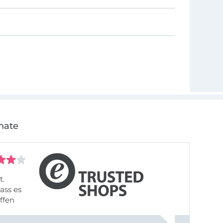
nate
t.
ass es
offen
gestreift
rt, dass