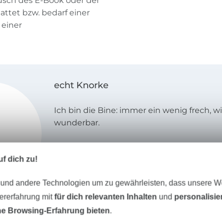
ausch des E-Book oder der
attet bzw. bedarf einer
 einer
echt Knorke
Ich bin die Bine: immer ein wenig frech, w
wunderbar.
Seit 2014 erstelle ich mit meinem Label
„e
f dich zu!
Schnittmuster mit verständlichen Anleitu
meinen Schnitten bin ich stets bedacht si
 und andere Technologien um zu gewährleisten, dass unsere 
halten und doch mit einem visuellen Pfiff
Besonders viel Freude und Kreativität stec
zererfahrung mit
für dich relevanten Inhalten
und
personalisi
der Schnittentwicklung, sondern auch in 
e Browsing-Erfahrung bieten
.
Namensgebung meiner Schnittmuster.