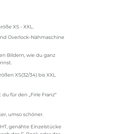
Größe XS - XXL.
 und Overlock-Nähmaschine
len Bildern, wie du ganz
annst.
Größen XS(32/34) bis XXL
du für den „Firle Franz“
ker, umso schöner.
CHT, genähte Einzelstücke