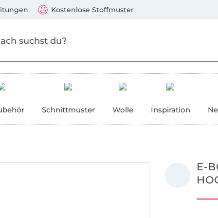
Zum Hauptinhalt springen
Weiter zur Suche
)
Visa, Mastercard, PayPal, Giropay, Kauf auf Rechnung, V
eitungen
Kostenlose Stoffmuster
ubehör
Schnittmuster
Wolle
Inspiration
Ne
E-B
HOO