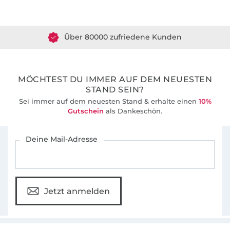
Über 1.8 Millionen Meter Stoff versandfertig
anziehend"
seit 2011 Schnittmuster und
Ebooks für Anfänger und Fortgeschrittene.
Über 80000 zufriedene Kunden
Dabei achte ich immer darauf, dem
Kleidungsstück das gewisse Etwas zu
36 Jahre Erfahrung
verleihen.
MÖCHTEST DU IMMER AUF DEM NEUESTEN
Und nun viel Spaß beim Stöbern und Nähen!
STAND SEIN?
Liebe Grüße Sabine
Sei immer auf dem neuesten Stand & erhalte einen
10%
Gutschein
als Dankeschön.
Für den Stoffe Hemmers Newsletter anmelden
Deine Mail-Adresse
Jetzt anmelden