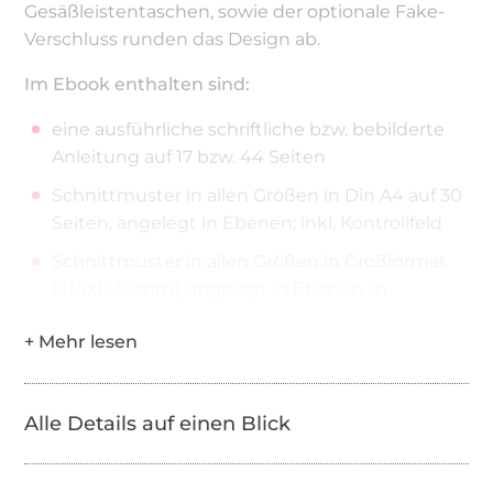
Gesäßleistentaschen, sowie der optionale Fake-
Verschluss runden das Design ab.
Im Ebook enthalten sind:
eine ausführliche schriftliche bzw. bebilderte
Anleitung auf 17 bzw. 44 Seiten
Schnittmuster in allen Größen in Din A4 auf 30
Seiten, angelegt in Ebenen; inkl. Kontrollfeld
Schnittmuster in allen Größen in Großformat
(914x1650mm), angelegt in Ebenen, in
schwarz-weiß & bunt
Schnittmuster in allen Größen als
Beamerdatei, angelegt in Ebenen, in bunt; inkl.
Referenzebene zum schnellen
Alle Details auf einen Blick
Einrichten/Prüfen des Beamers
Im Schnittmuster enthalten sind die