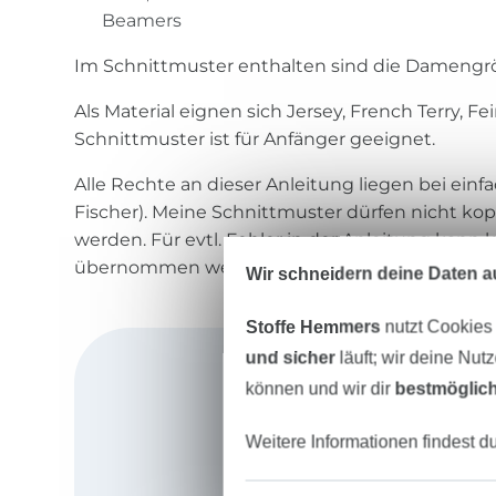
Beamers
Im Schnittmuster enthalten sind die Damengrö
Als Material eignen sich Jersey, French Terry, Fei
Schnittmuster ist für Anfänger geeignet.
Alle Rechte an dieser Anleitung liegen bei ein
Fischer). Meine Schnittmuster dürfen nicht ko
werden. Für evtl. Fehler in der Anleitung kann
übernommen werden.
Wir schneidern deine Daten au
Stoffe Hemmers
nutzt Cookies
und sicher
läuft; wir deine Nut
können und wir dir
bestmöglich
Weitere Informationen findest d