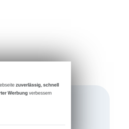
Webseite
zuverlässig, schnell
erter Werbung
verbessern
und
idenschaft. Ich
len und möchte