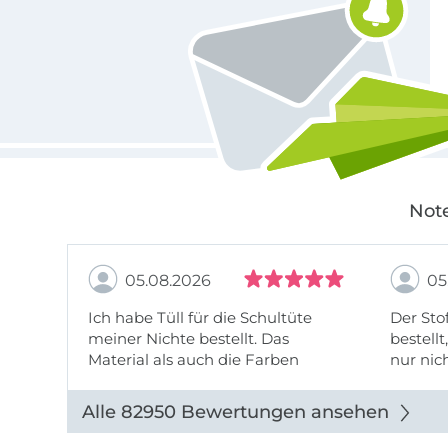
Note
05.08.2026
05
Ich habe Tüll für die Schultüte
Der Stof
meiner Nichte bestellt. Das
bestellt
Material als auch die Farben
nur nic
entsprechen der Beschreibung u
getopp
Abbildung u sieht toll aus. Die
Alle 82950 Bewertungen ansehen
Lieferung erfolgte zügig u auch
das Pre ...