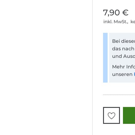
7,90 €
inkl. MwSt., 
Bei dies
das nach
und Ausd
Mehr Inf
unseren