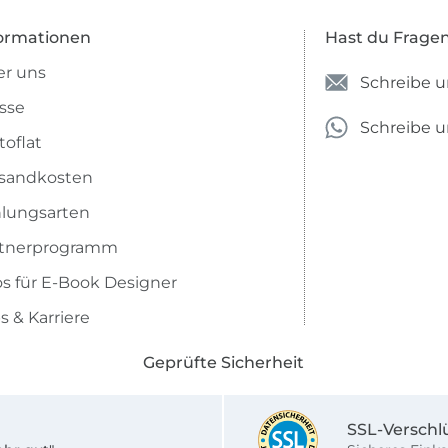
ormationen
Hast du Frage
r uns
Schreibe u
sse
Schreibe 
toflat
sandkosten
lungsarten
rtnerprogramm
os für E-Book Designer
s & Karriere
Geprüfte Sicherheit
SSL-Verschl