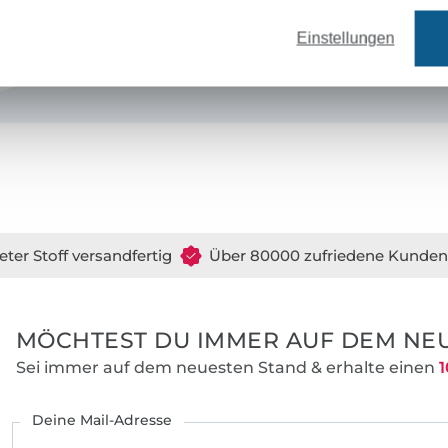
mit meinen Schnittmustern auch ander
Einstellungen
Nähen begeistern.
Ich entwerfe unter meinem Label
"Einfac
seit 2011 Schnittmuster und Ebooks für A
Fortgeschrittene. Dabei achte ich immer 
Kleidungsstück das gewisse Etwas zu verl
Und nun viel Spaß beim Stöbern und Näh
Liebe Grüße Sabine
eter Stoff versandfertig
Über 80000 zufriedene Kunden
MÖCHTEST DU IMMER AUF DEM NEU
Sei immer auf dem neuesten Stand & erhalte einen
1
Deine Mail-Adresse