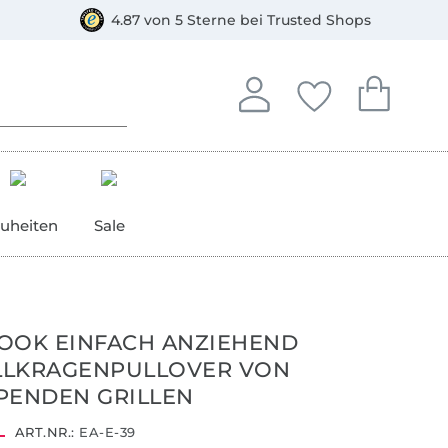
orkasse
4.87 von 5 Sterne bei Trusted Shops
In deinem Konto anmelden o
Du hast keine Artike
Du hast kein
Anmelden
Deine Favorite
Dein W
uheiten
Sale
OOK EINFACH ANZIEHEND
LLKRAGENPULLOVER VON
PENDEN GRILLEN
ART.NR.:
EA-E-39