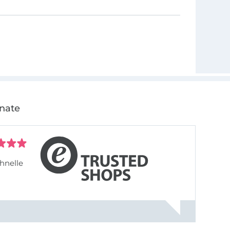
onate
hnelle