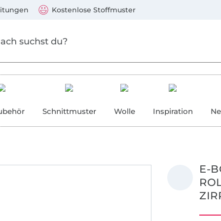
Zum Hauptinhalt springen
Weiter zur Suche
)
Visa, Mastercard, PayPal, Giropay, Kauf auf Rechnung, V
eitungen
Kostenlose Stoffmuster
ubehör
Schnittmuster
Wolle
Inspiration
Ne
E-B
RO
ZIR