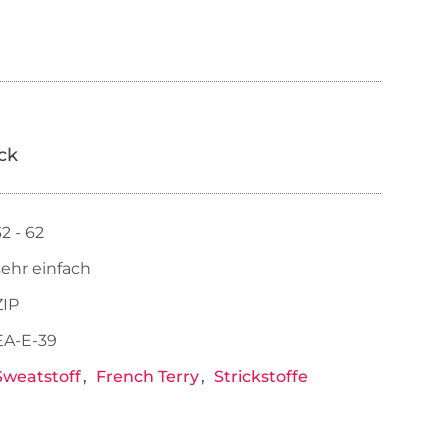
ick
32 - 62
sehr einfach
ZIP
EA-E-39
Sweatstoff
French Terry
Strickstoffe