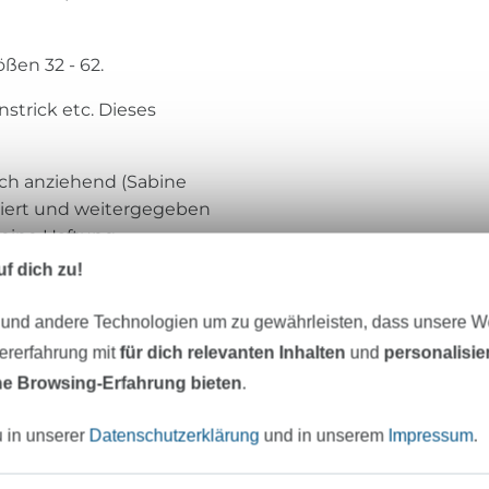
ßen 32 - 62.
nstrick etc. Dieses
fach anziehend (Sabine
piert und weitergegeben
 keine Haftung
f dich zu!
 und andere Technologien um zu gewährleisten, dass unsere 
zererfahrung mit
für dich relevanten Inhalten
und
personalisi
Einfach anziehend
e Browsing-Erfahrung bieten
.
Ich bin Sabine, gelernte Maßschneiderin 
u in unserer
Datenschutzerklärung
und in unserem
Impressum
.
Schnittdirektrice und das mit absoluter Le
kann mir keinen schöneren Beruf vorstel