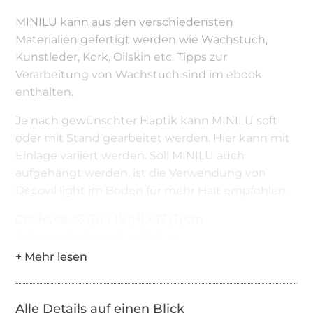
MINILU kann aus den verschiedensten
Materialien gefertigt werden wie Wachstuch,
Kunstleder, Kork, Oilskin etc. Tipps zur
Verarbeitung von Wachstuch sind im ebook
enthalten.
Je nach gewünschter Haptik kann MINILU soft
oder mit Stand gearbeitet werden. Hier kann mit
Einlage variiert werden. Soll MINILU auch
aufgehängt werden, ist die Verwendung von
Decovil light im Boden für mehr Halt empfohlen.
Größe: ca. 25 (B) x 15 (H) x 17 (T) cm
Schwierigkeitsgrad: mittel ++
Das ist dabei:
Schritt-für-Schrittanleitung mit vielen Fotos
Alle Details auf einen Blick