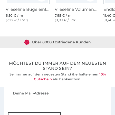
auf meiner Facebook Seite
Vlieseline Bügeleinlage H250 - weiß
Vlieseline Volumenvlies H630
https://www.facebook.com/elbmarie/ in
6,50 € / m
7,95 € / m
11,40 
meiner Facebook Gruppe
(7,22 € / 1 m²)
(8,83 € / 1 m²)
(11,40 
Über 1.8 Millionen Meter Stoff versandfertig
https://www.facebook.com/groups/elbmarietasche
und auf meinem instagram-account
Über 80000 zufriedene Kunden
www.instagram.com/elbmarie_sabine_gerlach
36 Jahre Erfahrung
MÖCHTEST DU IMMER AUF DEM NEUESTEN
STAND SEIN?
Sei immer auf dem neuesten Stand & erhalte einen
10%
Gutschein
als Dankeschön.
Für den Stoffe Hemmers Newsletter anmelden
Deine Mail-Adresse