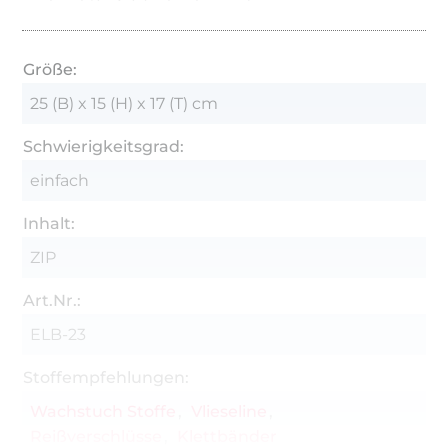
alle Schnittteile (auf DinA4) - es muss nur
einmal geklebt werden
Tipps zur Wachstuchverarbeitung
Größe:
viele Modellbeispiele
25 (B) x 15 (H) x 17 (T) cm
für Nähbegeisterte mit etwas Erfahrung
Schwierigkeitsgrad:
(Reißverschluss)
einfach
Du brauchst:
Inhalt:
Oberstoff ca. 40 cm (1,40 m breit) ODER 50 cm
ZIP
(1,10 m breit)
Art.Nr.:
Futter ca. 40 cm (1,40 m breit) ODER 50 cm
(1,10 m breit)
ELB-23
H250 40 cm/ 90 cm breit
Stoffempfehlungen:
H640 40 cm/ 90 cm breit
Wachstuch Stoffe
Vlieseline
1 D-Ring 2-2,5 cm
Reißverschlüsse
Klettbänder