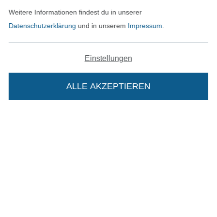
Weitere Informationen findest du in unserer
Unsere Versandpartner
Datenschutzerklärung
und in unserem
Impressum
.
Einstellungen
In den deutschen Shop wechseln (aktuell gewählt
ALLE AKZEPTIEREN
In deinen Warenkorb
Impressum
AGB
Datenschutz
Widerrufsrecht
Kontakt