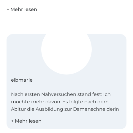
60 cm Reißverschluss (nicht weniger!) breite
Raupe mit 2 Zippern
Gummiband 2-3 cm breit 20 cm oder mehr
Falzgummi od. ersatzweise Schrägband ca. 1m
(je nach gewählten Taschen/ Einteilung)
Rest Mesh für Innentaschen (optional)
Rest transparente Folie für Innen-/
Außentaschen (optional)
elbmarie
Nach ersten Nähversuchen stand fest: Ich
möchte mehr davon. Es folgte nach dem
Abitur die Ausbildung zur Damenschneiderin
(Industrie), einige Praxisjahre im Verkauf eines
Industrieunternehmens und ein
Bekleidungsingenieurstudium. Es kamen