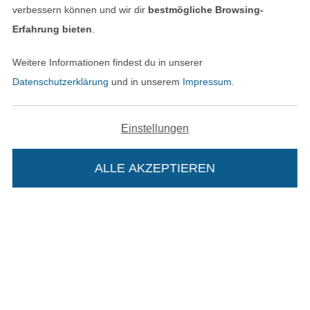
verbessern können und wir dir
bestmögliche Browsing-
Erfahrung bieten
.
Unsere Versandpartner
Weitere Informationen findest du in unserer
Datenschutzerklärung
und in unserem
Impressum
.
Einstellungen
In den deutschen Shop wechseln (aktuell gewählt
ALLE AKZEPTIEREN
In deinen Warenkorb
Impressum
AGB
Datenschutz
Widerrufsrecht
Kontakt