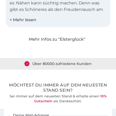
es: Nähen kann süchtig machen. Denn was
gibt es Schöneres als den Freudenrausch am
Ende eines gelungenen Projektes? Diesem
Glücksgefühl und der Nähe zur
„Weißen
Elster“
verdankt das Label
„Elsterglück“
seinen Namen.
Mehr Infos zu "Elsterglück"
Über 1.8 Millionen Meter Stoff versandfertig
Wir lieben es, unkomplizierte Schnitte mit
raffinierten Details für Groß und Klein zu
Über 80000 zufriedene Kunden
kreieren. Deshalb legen wir in unseren eBooks
viel Wert auf eine ausführliche und
36 Jahre Erfahrung
nachvollziehbare Schritt-für-Schritt-Anleitung.
So schafft es auch der/die Nähanfänger/in, ein
MÖCHTEST DU IMMER AUF DEM NEUESTEN
einzigartiges und unverwechselbares Unikat
STAND SEIN?
glücklich in den Händen zu halten.
Sei immer auf dem neuesten Stand & erhalte einen
10%
Gutschein
als Dankeschön.
Für den Stoffe Hemmers Newsletter anmelden
Deine Mail-Adresse