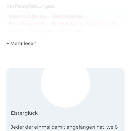
Stoffempfehlungen:
Baumwolljersey
Viskosejersey
Bündchenstoffe
French Terry
Alpenfleece
Modal
Sweatstoff
Nickistoffe
Elsterglück
Jeder der einmal damit angefangen hat, weiß