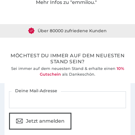
Mehr Infos zu "emmilou."
Bis vor kurzem habe ich meine eBooks unter
Über 1.8 Millionen Meter Stoff versandfertig
den Namen "Himmelblau." vermarktet.
Über 80000 zufriedene Kunden
36 Jahre Erfahrung
MÖCHTEST DU IMMER AUF DEM NEUESTEN
STAND SEIN?
Sei immer auf dem neuesten Stand & erhalte einen
10%
Gutschein
als Dankeschön.
Für den Stoffe Hemmers Newsletter anmelden
Deine Mail-Adresse
Jetzt anmelden