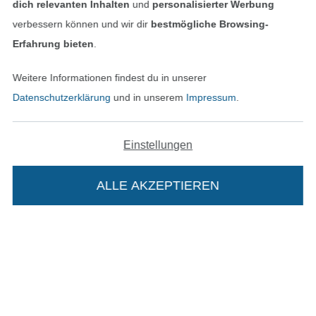
dich relevanten Inhalten
und
personalisierter Werbung
verbessern können und wir dir
bestmögliche Browsing-
In den deutschen Shop wechseln (aktuell gewählt
Erfahrung bieten
.
Impressum
Weitere Informationen findest du in unserer
Datenschutzerklärung
und in unserem
Impressum
.
AGB
Datenschutz
Einstellungen
Widerrufsrecht
ALLE AKZEPTIEREN
In deinen Warenkorb
Kontakt
Bestellung widerrufen
Finde mehr Inspiration