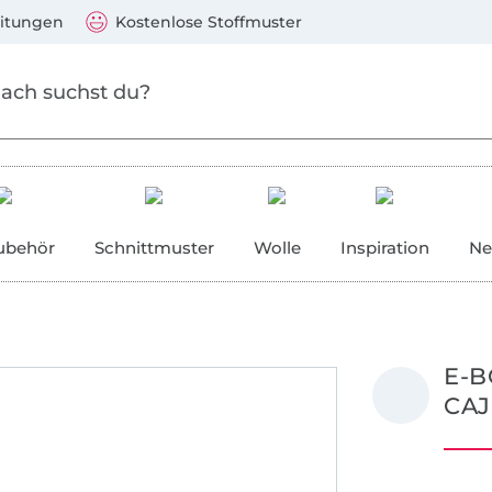
Zum Hauptinhalt springen
Weiter zur Suche
)
Visa, Mastercard, PayPal, Giropay, Kauf auf Rechnung, V
eitungen
Kostenlose Stoffmuster
ubehör
Schnittmuster
Wolle
Inspiration
Ne
E-B
CA