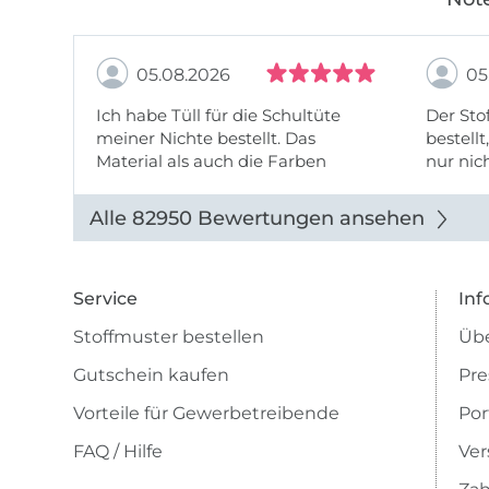
05.08.2026
05
Ich habe Tüll für die Schultüte
Der Stof
meiner Nichte bestellt. Das
bestellt
Material als auch die Farben
nur nic
entsprechen der Beschreibung u
getopp
Abbildung u sieht toll aus. Die
Alle 82950 Bewertungen ansehen
Lieferung erfolgte zügig u auch
das Pre ...
Service
Inf
Stoffmuster bestellen
Übe
Gutschein kaufen
Pre
Vorteile für Gewerbetreibende
Por
FAQ / Hilfe
Ver