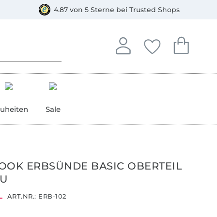
orkasse
4.87 von 5 Sterne bei Trusted Shops
In deinem Konto anmelden o
Du hast keine Artike
Du hast kein
Anmelden
Deine Favorite
Dein W
uheiten
Sale
OOK ERBSÜNDE BASIC OBERTEIL
JU
ART.NR.:
ERB-102