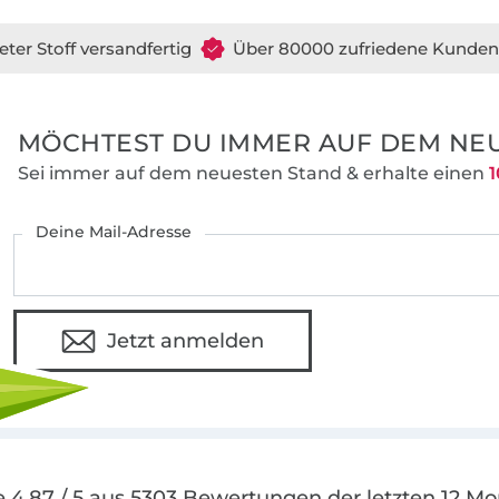
Schnitte durch unterschiedliche Halsauss
oder Längen wichtig. Mit den ausführliche
eter Stoff versandfertig
Über 80000 zufriedene Kunden
Nähanleitungen können auch Nähanfänge
individuelle Lieblingsgarderobe anfertigen
MÖCHTEST DU IMMER AUF DEM NEU
Sei immer auf dem neuesten Stand & erhalte einen
1
Deine Mail-Adresse
Jetzt anmelden
 4.87 / 5 aus 5303 Bewertungen der letzten 12 M