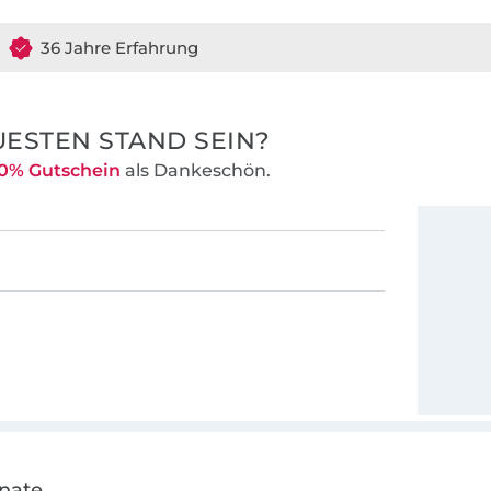
chnitte, Ärmel
n, bebilderten
36 Jahre Erfahrung
r ihre
.
ESTEN STAND SEIN?
0% Gutschein
als Dankeschön.
onate