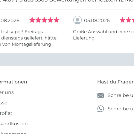
.08.2026
05.08.2026
f ist super! Freitags
Große Auswahl und eine sc
, dienstags geliefert, hätte
Lieferung.
h von Montagslieferung
t werden können.
ormationen
Hast du Frage
r uns
Schreibe u
sse
Schreibe 
toflat
sandkosten