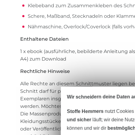
Klebeband zum Zusammenkleben des Schn
Schere, Maßband, Stecknadeln oder Klamm
Nähmaschine, Overlock/Coverlock (falls vor
Enthaltene Dateien
1 x ebook (ausführliche, bebilderte Anleitung a
A4) zum Download
Rechtliche Hinweise
Alle Rechte an diesem Schnittmuster liegen bei
Schnitt darf für private Zwecke und zur Anferti
Wir schneidern deine Daten au
Exemplaren insgesamt auch zum gewerblichen
werden. Möchtest du mehr verkaufen, so erwirb
Stoffe Hemmers
nutzt Cookies
Die Massenproduktion von nach diesem Schnit
und sicher
läuft; wir deine Nut
Kleidungsstücke sowie Weitergabe oder –verkau
können und wir dir
bestmöglich
oder Veröffentlichung (auch teilweise) dieses 