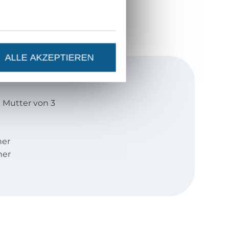
ALLE AKZEPTIEREN
d Mutter von 3
ner
ner
okus auf Damen
bewusstsein von
 Schönheit
r optimalen
keit der