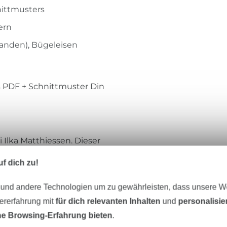
ittmusters
ern
handen), Bügeleisen
ls PDF + Schnittmuster Din
 Ilka Matthiessen. Dieser
gung von bis zu 20
f dich zu!
 Verkauf verwendet
 bitte eine Gewerbelizenz.
 und andere Technologien um zu gewährleisten, dass unsere 
tmuster gefertigten
zererfahrung mit
für dich relevanten Inhalten
und
personalisi
f, Tausch, Kopie, Abdruck
e Browsing-Erfahrung bieten
.
Schnittmusters sind