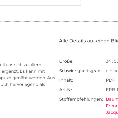
Alle Details auf einen Bl
Größe:
34 . 5
il das sich zu allem
Schwierigkeitsgrad:
einfa
 ergänzt. Es kann mit
Kapuze genäht werden. Aus
Inhalt:
PDF
 auch hervorragend als
Art.Nr.:
ERB-
Stoffempfehlungen:
Baum
Frenc
Jacqu