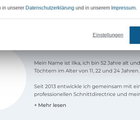
h diesem Schnittmuster
u in unserer
Datenschutzerklärung
und in unserem
Impressum
.
anzugeben: Genäht nach
Einstellungen
erbsünde
Mein Name ist Ilka, ich bin 52 Jahre alt un
Töchtern im Alter von 11, 22 und 24 Jahren.
Seit 2013 entwickle ich gemeinsam mit ei
professionellen Schnittdirectrice und mei
Mitarbeiterin Katrin Schnittmuster mit F
bis Größe 58. Mein Ziel ist es, das Körper
Frauen zu verbessern und zu zeigen, dass
keine Konfektionsgröße kennt. Neben de
Passform ist mir auch die Wandlungsfähig