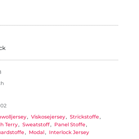
ick
8
ch
102
wolljersey
Viskosejersey
Strickstoffe
h Terry
Sweatstoff
Panel Stoffe
ardstoffe
Modal
Interlock Jersey