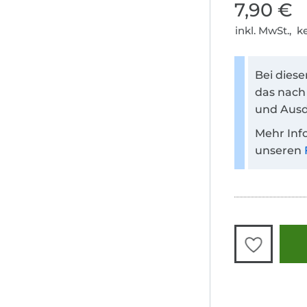
7,90 €
inkl. MwSt., 
Bei dies
das nach
und Ausd
Mehr Inf
unseren