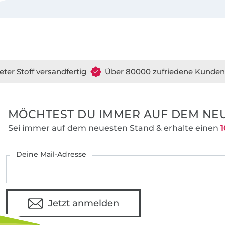
bis Größe 58. Mein Ziel ist es, das Körper
Frauen zu verbessern und zu zeigen, dass
keine Konfektionsgröße kennt. Neben de
Passform ist mir auch die Wandlungsfähig
Schnitte durch unterschiedliche Halsauss
oder Längen wichtig. Mit den ausführliche
eter Stoff versandfertig
Über 80000 zufriedene Kunden
Nähanleitungen können auch Nähanfänge
individuelle Lieblingsgarderobe anfertigen
MÖCHTEST DU IMMER AUF DEM NEU
Sei immer auf dem neuesten Stand & erhalte einen
1
Deine Mail-Adresse
Jetzt anmelden