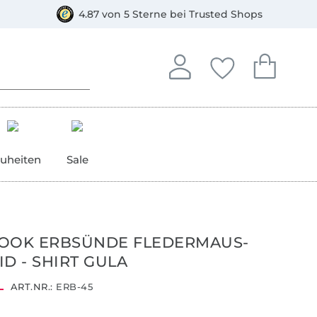
orkasse
4.87 von 5 Sterne bei Trusted Shops
In deinem Konto anmelden o
Du hast keine Artike
Du hast kein
Anmelden
Deine Favorite
Dein W
uheiten
Sale
BOOK ERBSÜNDE FLEDERMAUS-
ID - SHIRT GULA
ART.NR.:
ERB-45