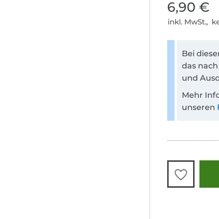
6,90 €
inkl. MwSt., 
Bei dies
das nach
und Ausd
Mehr Inf
unseren