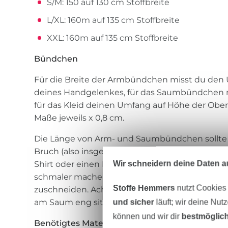
S/M: 150 auf 130 cm Stoffbreite
L/XL: 160m auf 135 cm Stoffbreite
XXL: 160m auf 135 cm Stoffbreite
Bündchen
Für die Breite der Armbündchen misst du den 
deines Handgelenkes, für das Saumbündchen m
für das Kleid deinen Umfang auf Höhe der Obe
Maße jeweils x 0,8 cm.
Die Länge von Arm- und Saumbündchen sollte 
Bruch (also insgesamt 50 cm inkl. Nahtzugabe)
Wir schneidern deine Daten au
Shirt oder einen Pullover nähst, kannst du d
schmaler machen. Natürlich kannst du auch 
Stoffe Hemmers
nutzt Cookies
zuschneiden. Achte jedoch darauf, dass sie sow
am Saum eng sitzen, damit das Kleid oder Shirt 
und sicher
läuft; wir deine Nut
können und wir dir
bestmöglich
Benötigtes Material: