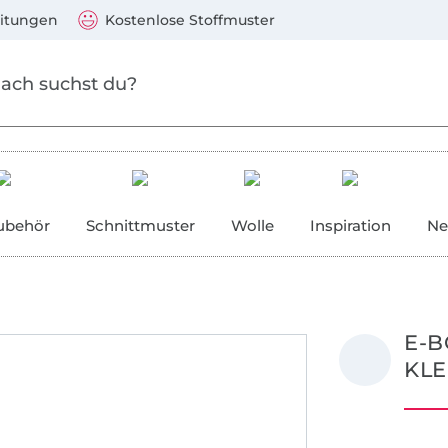
Zum Hauptinhalt springen
Weiter zur Suche
)
Visa, Mastercard, PayPal, Giropay, Kauf auf Rechnung, V
eitungen
Kostenlose Stoffmuster
ubehör
Schnittmuster
Wolle
Inspiration
Ne
E-
KLE