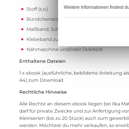
Weitere Informationen findest d
Stoff (s.o.)
Bündchenstoff (oder wahlweise Jersey)
Maßband, Schere, Stecknadeln oder Klamm
Klebeband zum Zusammenkleben des Schn
Nähmaschine und/oder Overlock
Enthaltene Dateien
1 x ebook (ausführliche, bebilderte Anleitung a
A4) zum Download
Rechtliche Hinweise
Alle Rechte an diesem ebook liegen bei Ilka Mat
darf für private Zwecke und zur Anfertigung v
Kleinserien (bis zu 20 Stück) auch zum gewerb
werden. Möchtest du mehr verkaufen, so erwirb