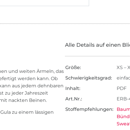
Alle Details auf einen Bl
Größe:
XS – X
hen und weiten Ärmeln, das
Schwierigkeitsgrad:
einfa
ngefertigt werden kann. Ob
a kann aus jedem dehnbaren
Inhalt:
PDF
t zu jeder Jahreszeit
Art.Nr.:
ERB-
 mit nackten Beinen.
Stoffempfehlungen:
Baum
ula zu einem lässigen
Bünd
Sweat