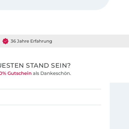
bewusstsein von
 Schönheit
r optimalen
keit der
chnitte, Ärmel
n, bebilderten
36 Jahre Erfahrung
r ihre
.
ESTEN STAND SEIN?
0% Gutschein
als Dankeschön.