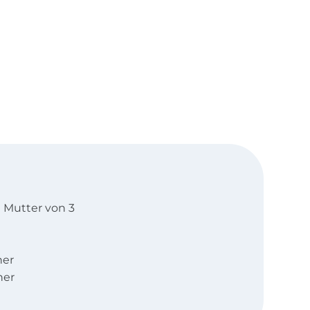
d Mutter von 3
ner
ner
okus auf Damen