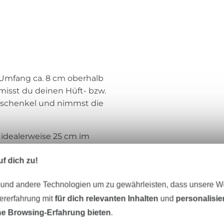
Umfang ca. 8 cm oberhalb
isst du deinen Hüft- bzw.
rschenkel und nimmst die
idealerweise 25 cm im
 betragen. Wenn du ein
f dich zu!
as Saumbündchen auch
schmalere Bündchen
 und andere Technologien um zu gewährleisten, dass unsere 
ohl an den Armen, als auch
gut sitzt.
zererfahrung mit
für dich relevanten Inhalten
und
personalisi
e Browsing-Erfahrung bieten
.