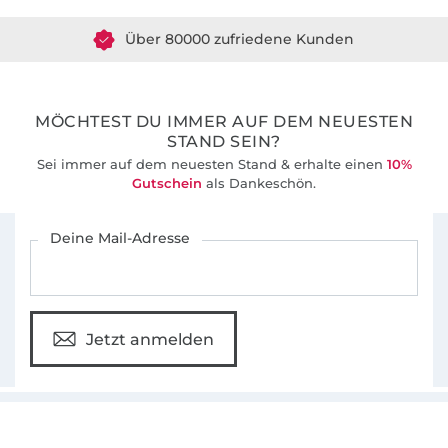
Körperbewusstsein von Frauen zu verbessern
Über 80000 zufriedene Kunden
und zu zeigen, dass Schönheit keine
36 Jahre Erfahrung
Konfektionsgröße kennt. Neben der
optimalen Passform ist mir auch die
Wandlungsfähigkeit der Schnitte durch
MÖCHTEST DU IMMER AUF DEM NEUESTEN
unterschiedliche Halsausschnitte, Ärmel oder
STAND SEIN?
Längen wichtig. Mit den ausführlichen,
Sei immer auf dem neuesten Stand & erhalte einen
10%
Gutschein
als Dankeschön.
bebilderten Nähanleitungen können auch
Nähanfänger ihre individuelle
Für den Stoffe Hemmers Newsletter anmelden
Deine Mail-Adresse
Lieblingsgarderobe anfertigen.
Jetzt anmelden