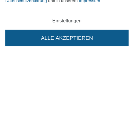
Datenschutzerklärung
und in unserem
Impressum
.
In den deutschen Shop wechseln (aktuell gewählt
Einstellungen
Impressum
ALLE AKZEPTIEREN
In deinen Warenkorb
AGB
Datenschutz
Widerrufsrecht
Kontakt
Bestellung widerrufen
Finde mehr Inspiration