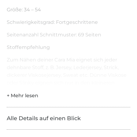
Größe: 34 – 54
Schwierigkeitsgrad: Fortgeschrittene
Seitenanzahl Schnittmuster: 69 Seiten
Stoffempfehlung
Zum Nähen deiner Cara Mia eignet sich jeder
dehnbare Stoff, z. B. Jersey, Lederjersey, Strick,
dickerer Viskosejersey, Sweat etc. Dünne Viskose
oder Slinky eignen sich nur in den kleineren
Größen (bis ca. 42).
Benötigtes Material
Stoff (s.o.)
Alle Details auf einen Blick
Schere, Maßband
Stecknadeln oder Klammern