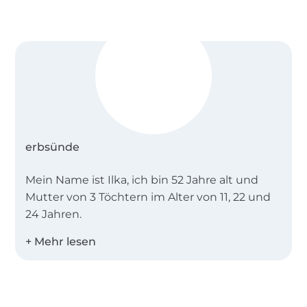
oder –verkauf, Tausch, Kopie, Abdruck oder
Veröffentlichung (auch teilweise) dieses ebooks
sind ausdrücklich untersagt. Beim Verkauf der
nach diesem ebook angefertigten
Kleidungsstücke ist Folgendes anzugeben:
Genäht nach dem ebook „Cara Mia“ von erbsünde.
erbsünde
Mein Name ist Ilka, ich bin 52 Jahre alt und
Mutter von 3 Töchtern im Alter von 11, 22 und
24 Jahren.
Seit 2013 entwickle ich gemeinsam mit einer
professionellen Schnittdirectrice und meiner
Mitarbeiterin Katrin Schnittmuster mit Fokus
Über 1.8 Millionen Meter Stoff versandfertig
auf Damen bis Größe 58. Mein Ziel ist es, das