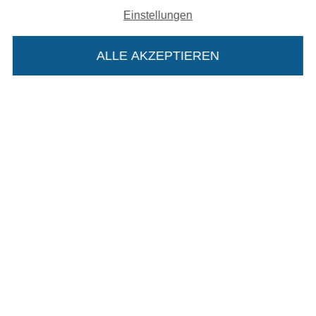
In den deutschen Shop wechseln (aktuell gewählt
Einstellungen
Impressum
ALLE AKZEPTIEREN
In deinen Warenkorb
AGB
Datenschutz
Widerrufsrecht
Kontakt
Bestellung widerrufen
Finde mehr Inspiration