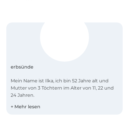
Beim Verkauf der nach diesem ebook
angefertigten Kleidungsstücke ist Folgendes
anzugeben: genäht nach dem ebook „Gorra“ von
erbsünde.
erbsünde
Mein Name ist Ilka, ich bin 52 Jahre alt und
Mutter von 3 Töchtern im Alter von 11, 22 und
24 Jahren.
Seit 2013 entwickle ich gemeinsam mit einer
professionellen Schnittdirectrice und meiner
Mitarbeiterin Katrin Schnittmuster mit Fokus
Über 1.8 Millionen Meter Stoff versandfertig