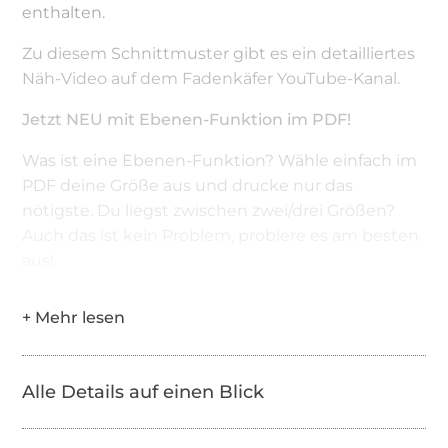
enthalten.
Zu diesem Schnittmuster gibt es ein detailliertes
Näh-Video auf dem Fadenkäfer YouTube-Kanal.
Jetzt NEU mit Ebenen-Funktion im PDF!
Was ist eine Ebenen-Funktion? Wähle einfach im
PDF deine Größe aus und drucke nur das
nötigste. Du liegst zwischen zwei/drei Größen?
Auch das ist kein Problem, probiere es am besten
aus!
Bitte beachte, dass das Kopieren, Tauschen und
Weitergeben der Anleitung inklusive
Schnittmuster nicht gestattet ist. Für evtl. Fehler
in der Anleitung kann keine Haftung
Alle Details auf einen Blick
übernommen werden. Copyright © Carolin
Hofmann