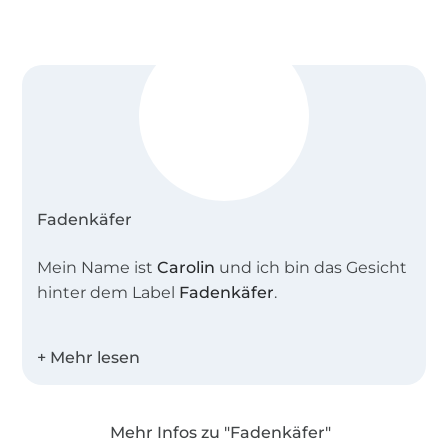
Fadenkäfer
Mein Name ist
Carolin
und ich bin das Gesicht
hinter dem Label
Fadenkäfer
.
Zusammen mit meiner Schnittdirektrice
entwerfe ich tolle alltagstaugliche
Schnittmuster für die ganze Familie.
Mehr Infos zu "Fadenkäfer"
Alle Schnitte werden intensiv und in allen