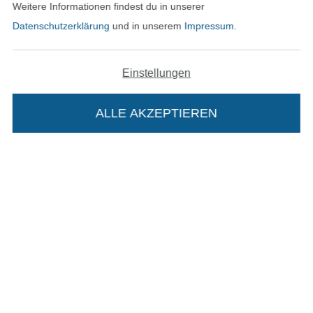
Weitere Informationen findest du in unserer
Datenschutzerklärung
und in unserem
Impressum
.
In den deutschen Shop wechseln (aktuell gewählt
Einstellungen
Impressum
ALLE AKZEPTIEREN
In deinen Warenkorb
AGB
Datenschutz
Widerrufsrecht
Kontakt
Bestellung widerrufen