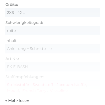
Größe:
2XS - 4XL
Schwierigkeitsgrad:
mittel
Inhalt:
Anleitung + Schnittteile
Art.Nr.:
FK-E-BASH
Stoffempfehlungen:
Strickstoffe
Sweatstoff
Jacquardstoffe
Modal
French Terry
Vlieseline