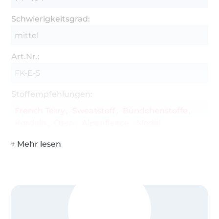
Schwierigkeitsgrad:
mittel
Art.Nr.:
FK-E-5
Stoffempfehlungen:
French Terry
Sweatstoff
Bündchenstoffe
Kordeln
Ösen
Alpenfleece
Modal