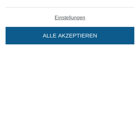
Datenschutz
Einstellungen
Widerrufsrecht
ALLE AKZEPTIEREN
In deinen Warenkorb
Kontakt
Bestellung widerrufen
Finde mehr Inspiration