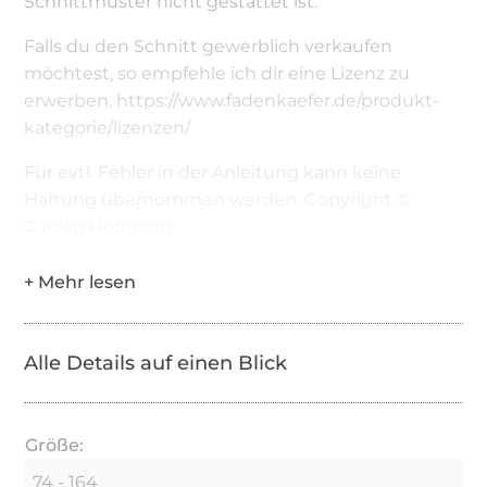
Schnittmuster nicht gestattet ist.
Falls du den Schnitt gewerblich verkaufen
möchtest, so empfehle ich dir eine Lizenz zu
erwerben. https://www.fadenkaefer.de/produkt-
kategorie/lizenzen/
Für evtl. Fehler in der Anleitung kann keine
Haftung übernommen werden. Copyright ©
Carolin Hofmann
Alle Details auf einen Blick
Größe:
74 - 164