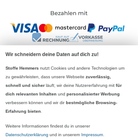
Bezahlen mit
Wir schneidern deine Daten auf dich zu!
Unsere Versandpartner
Stoffe Hemmers
nutzt Cookies und andere Technologien um
zu gewährleisten, dass unsere Webseite
zuverlässig,
schnell und sicher
läuft; wir deine Nutzererfahrung mit
für
dich relevanten Inhalten
und
personalisierter Werbung
verbessern können und wir dir
bestmögliche Browsing-
In den deutschen Shop wechseln (aktuell gewählt
Erfahrung bieten
.
Impressum
Weitere Informationen findest du in unserer
Datenschutzerklärung
und in unserem
Impressum
.
AGB