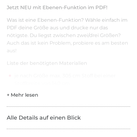
Jetzt NEU mit Ebenen-Funktion im PDF!
Was ist eine Ebenen-Funktion? Wähle einfach im
PDF deine Größe aus und drucke nur das
nötigste. Du liegst zwischen zwei/drei Größen?
Auch das ist kein Problem, probiere es am besten
aus!
Liste der benötigten Materialien
je nach Größe max. 305 cm Stoff bei einer
Stoffbreite von 140 cm
ggf. Bündchenstoffe max. 50 cm
eventuell Ösen, Kordel und Wonder-Dots
Alle Details auf einen Blick
Bitte beachte, dass das Kopieren, Tauschen und
Weitergeben der Anleitung inklusive