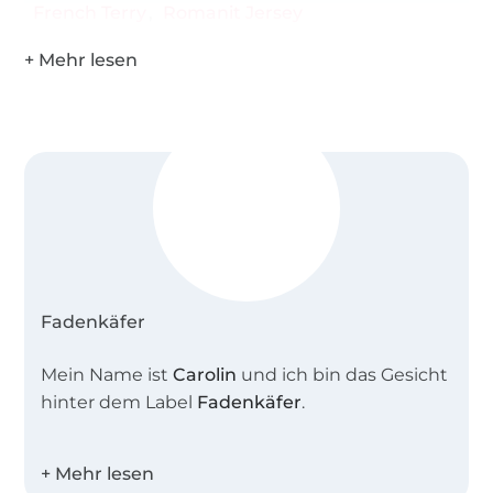
French Terry
Romanit Jersey
Fadenkäfer
Mein Name ist
Carolin
und ich bin das Gesicht
hinter dem Label
Fadenkäfer
.
Zusammen mit meiner Schnittdirektrice
entwerfe ich tolle alltagstaugliche