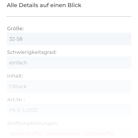
Alle Details auf einen Blick
Größe:
32-58
Schwierigkeitsgrad:
einfach
Inhalt:
1 Stück
Art.Nr.:
FK-E-LUISD
Stoffempfehlungen:
Jersey Stoffe
Viskosejersey
Strickstoffe