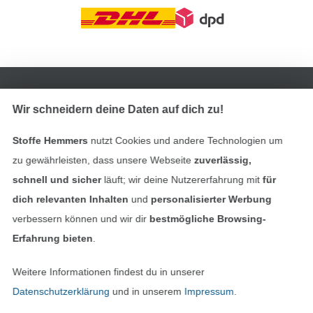
In den deutschen Shop wechseln (aktuell gewählt
Impressum
Wir schneidern deine Daten auf dich zu!
Stoffe Hemmers
nutzt Cookies und andere Technologien um
AGB
zu gewährleisten, dass unsere Webseite
zuverlässig,
Datenschutz
schnell und sicher
läuft; wir deine Nutzererfahrung mit
für
dich relevanten Inhalten
und
personalisierter Werbung
Widerrufsrecht
verbessern können und wir dir
bestmögliche Browsing-
Erfahrung bieten
.
Kontakt
Weitere Informationen findest du in unserer
Bestellung widerrufen
Datenschutzerklärung
und in unserem
Impressum
.