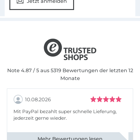
Jetzt anmelden
seine Kinder, für sich selbst, den Liebsten oder
gute Freunde einzigartige Dinge zu
erschaffen.
Daher lautet meine Mission:
Begeistere auch
andere fürs Nähen!
Note 4.87 / 5 aus 5319 Bewertungen der letzten 12
Monate
10.08.2026
Mit PayPal bezahlt super schnelle Lieferung,
jederzeit gerne wieder.
Alle 83031 Bewertungen ansehen