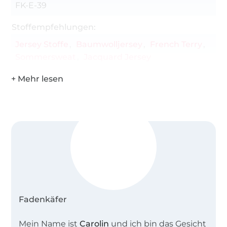
FK-E-39
Stoffempfehlungen:
Jersey Stoffe
Baumwolljersey
French Terry
Sommersweat
Jacquard Jersey
Fadenkäfer
Mein Name ist
Carolin
und ich bin das Gesicht