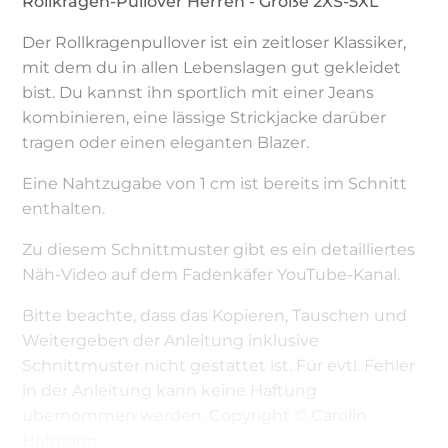
Rollkragen-Pullover Herren - Größe 2XS-5XL
Der Rollkragenpullover ist ein zeitloser Klassiker,
mit dem du in allen Lebenslagen gut gekleidet
bist. Du kannst ihn sportlich mit einer Jeans
kombinieren, eine lässige Strickjacke darüber
tragen oder einen eleganten Blazer.
Eine Nahtzugabe von 1 cm ist bereits im Schnitt
enthalten.
Zu diesem Schnittmuster gibt es ein detailliertes
Näh-Video auf dem Fadenkäfer YouTube-Kanal.
Bitte beachte, dass das Kopieren, Tauschen und
Weitergeben der Anleitung inklusive
Schnittmuster nicht gestattet ist. Für evtl. Fehler
in der Anleitung kann keine Haftung
übernommen werden. Copyright © Carolin
Hofmann