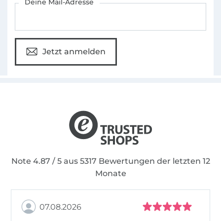
Deine Mail-Adresse
sofort loslegen und sich über gelungene,
alltagstaugliche Kreationen freuen.
Nähen macht Spaß! Nichts ist schöner, als für
Jetzt anmelden
seine Kinder, für sich selbst, den Liebsten oder
gute Freunde einzigartige Dinge zu
erschaffen.
Daher lautet meine Mission:
Begeistere auch
andere fürs Nähen!
Note 4.87 / 5 aus 5317 Bewertungen der letzten 12
Monate
07.08.2026