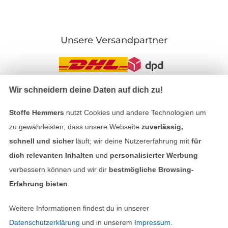
Unsere Versandpartner
Wir schneidern deine Daten auf dich zu!
In den deutschen Shop wechseln (aktuell gewählt
Stoffe Hemmers
nutzt Cookies und andere Technologien um
zu gewährleisten, dass unsere Webseite
zuverlässig,
Impressum
schnell und sicher
läuft; wir deine Nutzererfahrung mit
für
AGB
dich relevanten Inhalten
und
personalisierter Werbung
verbessern können und wir dir
bestmögliche Browsing-
Datenschutz
Erfahrung bieten
.
Widerrufsrecht
Weitere Informationen findest du in unserer
Datenschutzerklärung
und in unserem
Impressum
.