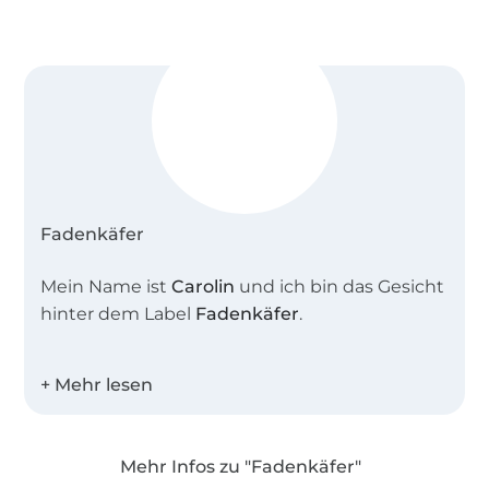
Fadenkäfer
Mein Name ist
Carolin
und ich bin das Gesicht
hinter dem Label
Fadenkäfer
.
Zusammen mit meiner Schnittdirektrice
entwerfe ich tolle alltagstaugliche
Schnittmuster für die ganze Familie.
Mehr Infos zu "Fadenkäfer"
Alle Schnitte werden intensiv und in allen