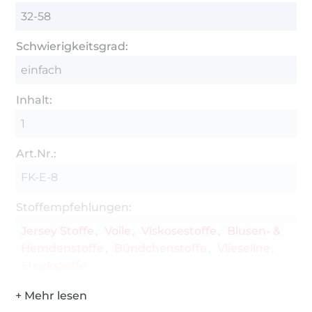
32-58
Schwierigkeitsgrad:
einfach
Inhalt:
1
Art.Nr.:
FK-E-8
Stoffempfehlungen:
Jersey Stoffe
Voile
Viskosestoffe
Blusen- &
Hemdenstoffe
Bündchenstoffe
Vlieseline
Strickstoffe