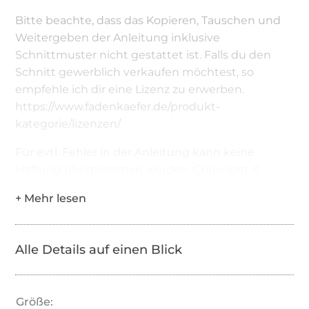
Bitte beachte, dass das Kopieren, Tauschen und
Weitergeben der Anleitung inklusive
Schnittmuster nicht gestattet ist. Falls du den
Schnitt gewerblich verkaufen möchtest, so
empfehle ich dir eine Lizenz zu erwerben.
https://www.fadenkaefer.de/produkt-
kategorie/lizenzen/
Für evtl. Fehler in der Anleitung kann keine
Haftung übernommen werden. Copyright ©
Carolin Hofmann
Alle Details auf einen Blick
Größe: