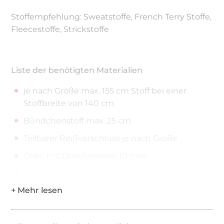
Stoffempfehlung: Sweatstoffe, French Terry Stoffe,
Fleecestoffe, Strickstoffe
Liste der benötigten Materialien
je nach Größe max. 155 cm Stoff bei einer
Stoffbreite von 140 cm
Bündchenstoff max. 25 cm
Teilbarer Reißverschluss je nach Größe
Ösen mit Durchmesser 10 mm
Baumwollkordel ca. 1 m
Bitte beachte, dass das Kopieren, Tauschen und
Weitergeben der Anleitung inklusive