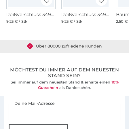
seine Kinder, für sich selbst, den Liebsten oder
gute Freunde einzigartige Dinge zu
Reißverschluss 3490, mausgrau
Reißverschluss 3490, marineblau
erschaffen.
9,25 € / Stk
9,25 € / Stk
2,50 €
Über 1.8 Millionen Meter Stoff versandfertig
Daher lautet meine Mission:
Begeistere auch
andere fürs Nähen!
Über 80000 zufriedene Kunden
36 Jahre Erfahrung
MÖCHTEST DU IMMER AUF DEM NEUESTEN
STAND SEIN?
Sei immer auf dem neuesten Stand & erhalte einen
10%
Gutschein
als Dankeschön.
Für den Stoffe Hemmers Newsletter anmelden
Deine Mail-Adresse