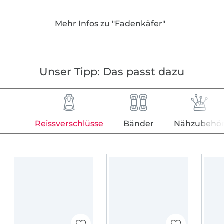
Schnittmuster für die ganze Familie.
Mehr Infos zu "Fadenkäfer"
Alle Schnitte werden intensiv und in allen
Größen in einem großen Team auf Herz und
Nieren getestet. So entstehen hochwertige
und liebevoll gestaltete Schnittmuster, die
Unser Tipp: Das passt dazu
einfach nachzuarbeiten sind. Bebilderte
Schritt-für-Schritt-Anleitungen und der
Verzicht auf komplizierte Fachbegriffe
machen alle Schnitte anfängertauglich.
Reissverschlüsse
Bänder
Nähzubehö
Außerdem gibt es YouTube-Videos mit einer
genauen Videoanleitung, ideal für
Nähanfänger. So können auch
Hobbynäherinnen ohne viele Vorkenntnisse
sofort loslegen und sich über gelungene,
alltagstaugliche Kreationen freuen.
Nähen macht Spaß! Nichts ist schöner, als für