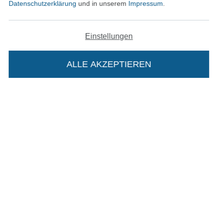
Datenschutzerklärung
und in unserem
Impressum
.
Einstellungen
In den deutschen Shop wechseln (aktuell gewählt
ALLE AKZEPTIEREN
In deinen Warenkorb
Impressum
AGB
Datenschutz
Widerrufsrecht
Kontakt
Bestellung widerrufen