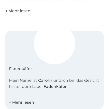
Terry
Reißverschlüsse
Ösen
Kordeln
Fadenkäfer
Mein Name ist
Carolin
und ich bin das Gesicht
hinter dem Label
Fadenkäfer
.
Zusammen mit meiner Schnittdirektrice
entwerfe ich tolle alltagstaugliche