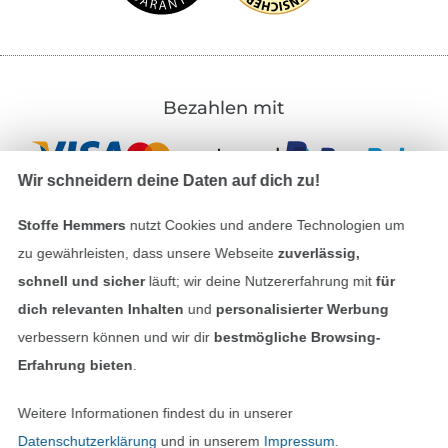
Bezahlen mit
Wir schneidern deine Daten auf dich zu!
Stoffe Hemmers
nutzt Cookies und andere Technologien um
zu gewährleisten, dass unsere Webseite
zuverlässig,
Unsere Versandpartner
schnell und sicher
läuft; wir deine Nutzererfahrung mit
für
dich relevanten Inhalten
und
personalisierter Werbung
verbessern können und wir dir
bestmögliche Browsing-
Erfahrung bieten
.
In den deutschen Shop wechseln (aktuell gewählt
Weitere Informationen findest du in unserer
Datenschutzerklärung
und in unserem
Impressum
.