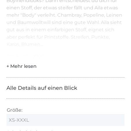
Boyfriendlooks? Dann entscheidest du dich für
einen Stoff, der etwas steifer fällt und Aila etwas
mehr "Body" verleiht. Chambray, Popeline, Leinen
und Baumwolltwill sind eine gute Wahl. Aila sieht
gut aus in einem einfarbigen Stoff, eignet sich
aber perfekt für Printstoffe. Streifen, Punkte,
Karos, Blumen...
Größe: XS - XXXL
Alle Details auf einen Blick
Größe:
XS-XXXL