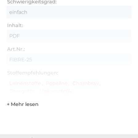
Schwierigkeitsgrad:
einfach
Inhalt:
PDF
Art.Nr.:
FIBRE-25
Stoffempfehlungen:
Leinenstoffe
Popeline
Chambray
Georgette
Viskosestoffe
Über 1.8 Millionen Meter Stoff versandfertig
Über 80000 zufriedene Kunden