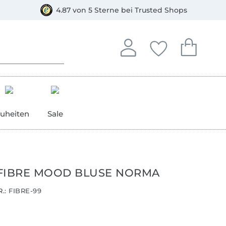
orkasse
4.87 von 5 Sterne bei Trusted Shops
In deinem Konto anmelden o
Du hast keine Artike
Du hast kein
Anmelden
Deine Favorite
Dein W
uheiten
Sale
FIBRE MOOD BLUSE NORMA
.:
FIBRE-99