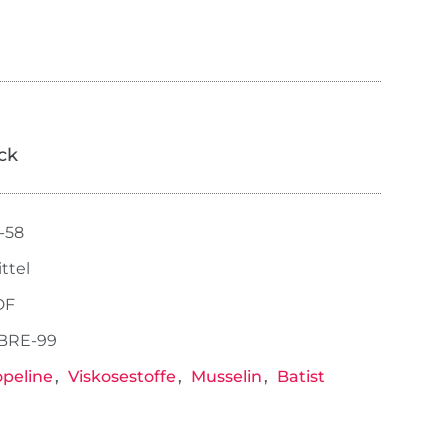
ick
-58
ttel
DF
BRE-99
peline
Viskosestoffe
Musselin
Batist