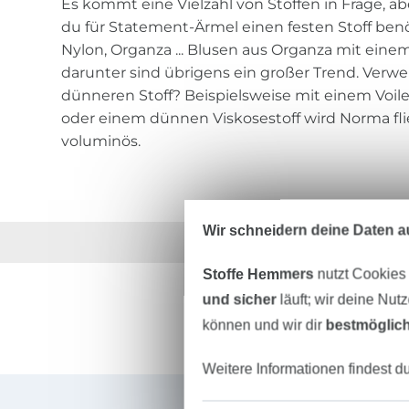
Es kommt eine Vielzahl von Stoffen in Frage, aber
du für Statement-Ärmel einen festen Stoff benö
Nylon, Organza ... Blusen aus Organza mit eine
darunter sind übrigens ein großer Trend. Verw
dünneren Stoff? Beispielsweise mit einem Voil
oder einem dünnen Viskosestoff wird Norma f
voluminös.
Wir schneidern deine Daten au
Über 1.8 Millionen M
Stoffe Hemmers
nutzt Cookies
und sicher
läuft; wir deine Nut
können und wir dir
bestmöglich
Weitere Informationen findest d
Für den Stoffe Hemmers Newsletter anmelden