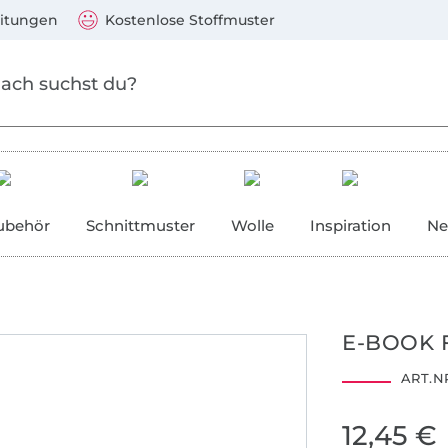
Zum Hauptinhalt springen
Weiter zur Suche
)
Visa, Mastercard, PayPal, Giropay, Kauf auf Rechnung, V
eitungen
Kostenlose Stoffmuster
ubehör
Schnittmuster
Wolle
Inspiration
Ne
E-BOOK 
ART.NR
12,45 €