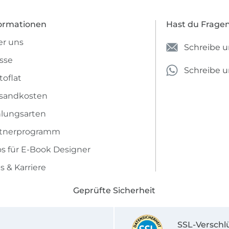
ormationen
Hast du Frage
r uns
Schreibe u
sse
Schreibe 
toflat
sandkosten
lungsarten
rtnerprogramm
os für E-Book Designer
s & Karriere
Geprüfte Sicherheit
SSL-Verschl