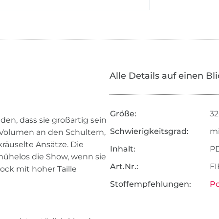
Alle Details auf einen Bl
Größe:
32
en, dass sie großartig sein
Schwierigkeitsgrad:
mi
 Volumen an den Schultern,
räuselte Ansätze. Die
Inhalt:
P
 mühelos die Show, wenn sie
Art.Nr.:
FI
ock mit hoher Taille
Stoffempfehlungen:
Po