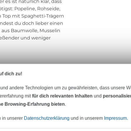
 es ist natürlich klar, dass
tigst: Popeline, Rohseide,
m Top mit Spaghetti-Trägern
endest du doch lieber einen
e aus Baumwolle, Musselin
ließender und weniger
f dich zu!
eter Stoff versandfertig
Über 80000 zufriedene Kunden
 und andere Technologien um zu gewährleisten, dass unsere 
zererfahrung mit
für dich relevanten Inhalten
und
personalisi
MÖCHTEST DU IMMER AUF DEM NEU
e Browsing-Erfahrung bieten
.
Sei immer auf dem neuesten Stand & erhalte einen
1
u in unserer
Datenschutzerklärung
und in unserem
Impressum
.
Deine Mail-Adresse