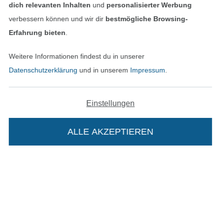
dich relevanten Inhalten
und
personalisierter Werbung
verbessern können und wir dir
bestmögliche Browsing-
Erfahrung bieten
.
In den deutschen Shop wechseln (aktuell gewählt
Weitere Informationen findest du in unserer
Impressum
Datenschutzerklärung
und in unserem
Impressum
.
AGB
Einstellungen
Datenschutz
ALLE AKZEPTIEREN
In deinen Warenkorb
Widerrufsrecht
Kontakt
Bestellung widerrufen