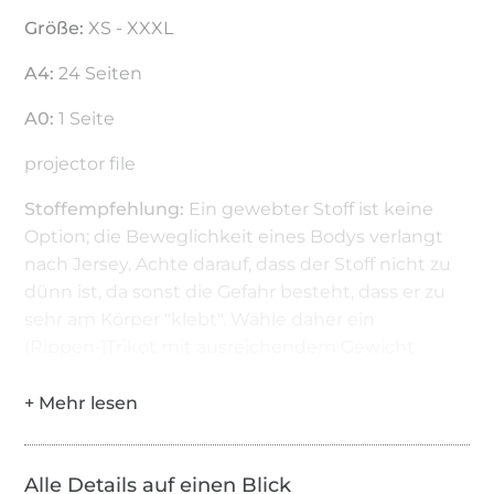
Größe:
XS - XXXL
A4:
24 Seiten
A0:
1 Seite
projector file
Stoffempfehlung:
Ein gewebter Stoff ist keine
Option; die Beweglichkeit eines Bodys verlangt
nach Jersey. Achte darauf, dass der Stoff nicht zu
dünn ist, da sonst die Gefahr besteht, dass er zu
sehr am Körper "klebt". Wähle daher ein
(Rippen-)Trikot mit ausreichendem Gewicht.
Alle Details auf einen Blick