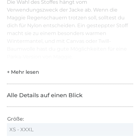
Die Wahl des Stoffes hängt vom
Verwendungszweck der Jacke ab. Wenn die
Maggie Regenschauern trotzen soll, solltest du
dich für Nylon entscheiden. Ein gesteppter Stoff
macht sie zu einem besonders warmen
Wintermantel, und mit Canvas oder Twill-
Baumwolle hast du gute Möglichkeiten für eine
Parka-Version von Maggie.
Alle Details auf einen Blick
Größe:
XS - XXXL