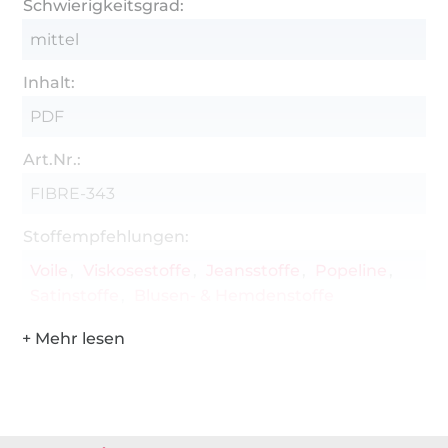
Schwierigkeitsgrad:
mittel
Inhalt:
PDF
Art.Nr.:
FIBRE-343
Stoffempfehlungen:
Voile
Viskosestoffe
Jeansstoffe
Popeline
Satinstoffe
Blusen- & Hemdenstoffe
Über 1.8 Millionen Meter Stoff versandfertig
Über 80000 zufriedene Kunden