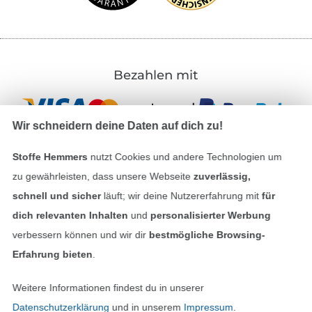
Bezahlen mit
Wir schneidern deine Daten auf dich zu!
Stoffe Hemmers
nutzt Cookies und andere Technologien um
zu gewährleisten, dass unsere Webseite
zuverlässig,
Unsere Versandpartner
schnell und sicher
läuft; wir deine Nutzererfahrung mit
für
dich relevanten Inhalten
und
personalisierter Werbung
verbessern können und wir dir
bestmögliche Browsing-
Erfahrung bieten
.
In den deutschen Shop wechseln (aktuell gewählt
Weitere Informationen findest du in unserer
Datenschutzerklärung
und in unserem
Impressum
.