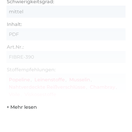
Schwierigkeitsgrad:
mittel
Inhalt:
PDF
Art.Nr.:
FIBRE-390
Stoffempfehlungen:
Popeline
Leinenstoffe
Musselin
Nahtverdeckte Reißverschlüsse
Chambray
Voile
Viskosestoffe
Über 1.8 Millionen Meter Stoff versandfertig