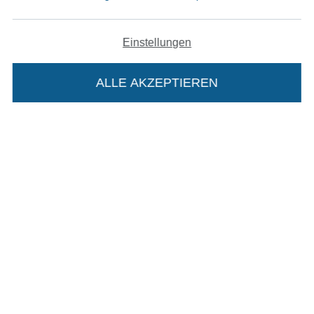
Impressum
Einstellungen
AGB
ALLE AKZEPTIEREN
In deinen Warenkorb
Datenschutz
Widerrufsrecht
Kontakt
Bestellung widerrufen
Finde mehr Inspiration