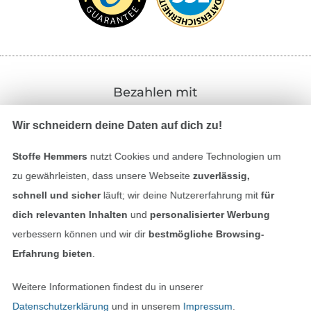
Bezahlen mit
Wir schneidern deine Daten auf dich zu!
Stoffe Hemmers
nutzt Cookies und andere Technologien um
zu gewährleisten, dass unsere Webseite
zuverlässig,
schnell und sicher
läuft; wir deine Nutzererfahrung mit
für
Unsere Versandpartner
dich relevanten Inhalten
und
personalisierter Werbung
verbessern können und wir dir
bestmögliche Browsing-
Erfahrung bieten
.
Weitere Informationen findest du in unserer
In den deutschen Shop wechseln (aktuell gewählt
Datenschutzerklärung
und in unserem
Impressum
.