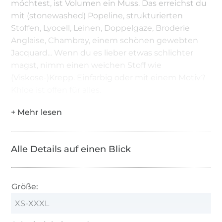
möchtest, ist Volumen ein Muss. Das erreichst du
mit (stonewashed) Popeline, strukturierten
Stoffen, Lyocell, Leinen, Doppelgaze, Broderie
Anglaise, Chambray, einem schönen gewebten
Jacquard... Wenn du es lieber etwas schlichter
magst, nimm einen weichen Stoff wie
(Viskose-)Krepp. Einfarbig oder mit einem Motiv?
Khloe ist offen für alles.
Alle Details auf einen Blick
Größe:
XS-XXXL